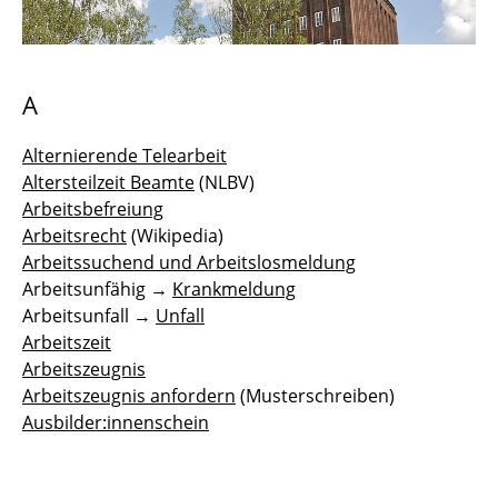
Arbeitssuchend und Arbeitslosmeldung
Arbeitsunfähigkeitsmeldung (Krankmeldung)
A
Arbeitszeit
Alternierende Telearbeit
Altersteilzeit Beamte
(NLBV)
Arbeitszeugnis
Arbeitsbefreiung
Arztbesuch
Arbeitsrecht
(Wikipedia)
Arbeitssuchend und Arbeitslosmeldung
Ausbilder:innenschein
Arbeitsunfähig →
Krankmeldung
Arbeitsunfall →
Unfall
Beendigung des Arbeitsverhältnisses wegen
Arbeitszeit
Renteneintritt
Arbeitszeugnis
Arbeitszeugnis anfordern
(Musterschreiben)
Dienstvereinbarung
Ausbilder:innenschein
Fahrradleasing / JobRad