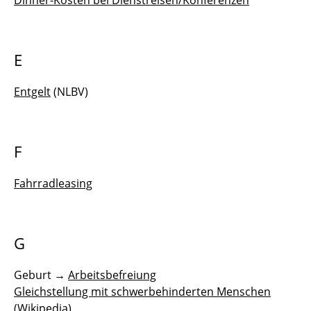
Dinner-Kosten bei Dienstreisen/Konferenzen
Pausen
E
Rüstzeit
Schließung zum Jahreswechsel
Entgelt
(NLBV)
Schwerbehindertenvertretung
F
Sommerhitze
Telearbeit
Fahrradleasing
Unfall
G
Verpflegungsgeld für die Berufsschule
Geburt →
Arbeitsbefreiung
Winterkälte am Arbeitsplatz
Gleichstellung mit schwerbehinderten Menschen
(Wikipedia)