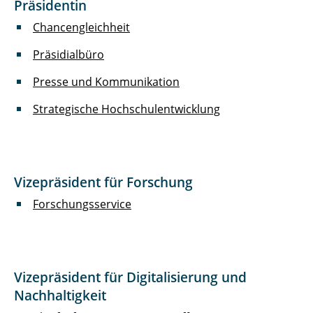
Präsidentin
Chief Information Security Officer
Chancengleichheit
Datenschutz
Präsidialbüro
Digitalisierung und Nachhaltigkeit
Presse und Kommunikation
Forschungsservice
Strategische Hochschulentwicklung
Hochschulcontrolling
Interne Revision und
Vizepräsident für Forschung
Organisationsentwicklung
Forschungsservice
Kompetenzzentrum Hochschuldidaktik für
Niedersachsen
Präsidialbüro
Vizepräsident für Digitalisierung und
Presse und Kommunikation
Nachhaltigkeit