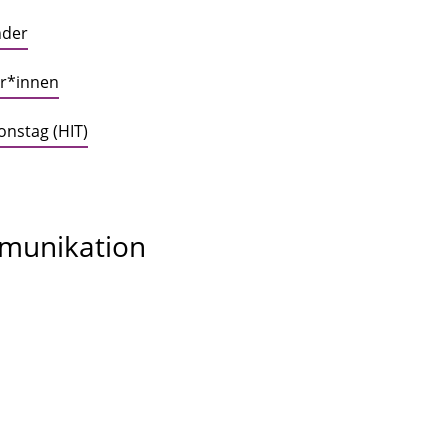
nder
er*innen
nstag (HIT)
munikation