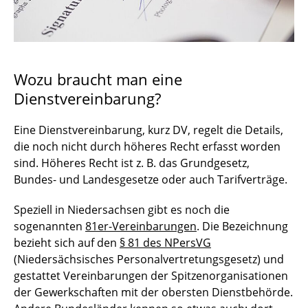
Arbeitsbefreiung
Arbeitssuchend und Arbeitslosmeldung
Arbeitsunfähigkeitsmeldung (Krankmeldung)
Wozu braucht man eine
Dienstvereinbarung?
Arbeitszeit
Arbeitszeugnis
Eine Dienstvereinbarung, kurz DV, regelt die Details,
die noch nicht durch höheres Recht erfasst worden
Arztbesuch
sind. Höheres Recht ist z. B. das Grundgesetz,
Bundes- und Landesgesetze oder auch Tarifverträge.
Ausbilder:innenschein
Speziell in Niedersachsen gibt es noch die
Beendigung des Arbeitsverhältnisses wegen
sogenannten
81er-Vereinbarungen
. Die Bezeichnung
Renteneintritt
bezieht sich auf den
§ 81 des NPersVG
(Niedersächsisches Personalvertretungsgesetz) und
Dienstvereinbarung
gestattet Vereinbarungen der Spitzenorganisationen
der Gewerkschaften mit der obersten Dienstbehörde.
Fahrradleasing / JobRad