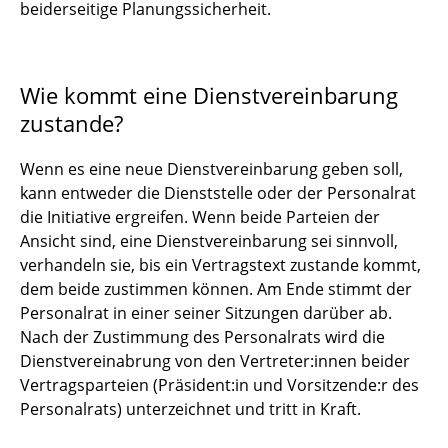
beiderseitige Planungssicherheit.
Nebentätigkeit
Pausen
Wie kommt eine Dienstvereinbarung
Rüstzeit
zustande?
Schließung zum Jahreswechsel
Wenn es eine neue Dienstvereinbarung geben soll,
kann entweder die Dienststelle oder der Personalrat
Schwerbehindertenvertretung
die Initiative ergreifen. Wenn beide Parteien der
Sommerhitze
Ansicht sind, eine Dienstvereinbarung sei sinnvoll,
verhandeln sie, bis ein Vertragstext zustande kommt,
Telearbeit
dem beide zustimmen können. Am Ende stimmt der
Personalrat in einer seiner Sitzungen darüber ab.
Unfall
Nach der Zustimmung des Personalrats wird die
Dienstvereinabrung von den Vertreter:innen beider
Verpflegungsgeld für die Berufsschule
Vertragsparteien (Präsident:in und Vorsitzende:r des
Personalrats) unterzeichnet und tritt in Kraft.
Winterkälte am Arbeitsplatz