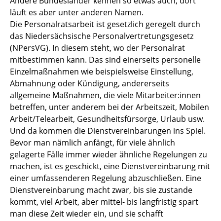
Andere Bundesländer kennen so etwas auch; dort
läuft es aber unter anderen Namen.
Höherwertige Aufgaben
Die Personalratsarbeit ist gesetzlich geregelt durch
das Niedersächsische Personalvertretungsgesetz
IT-Governance und IT-Bedarfe
(NPersVG). In diesem steht, wo der Personalrat
mitbestimmen kann. Das sind einerseits personelle
Jahressonderzahlung
Einzelmaßnahmen wie beispielsweise Einstellung,
JAV-Wahlen
Abmahnung oder Kündigung, andererseits
allgemeine Maßnahmen, die viele Mitarbeiter:innen
Konferenz-Dinner und Kostenübernahme
betreffen, unter anderem bei der Arbeitszeit, Mobilen
Arbeit/Telearbeit, Gesundheitsfürsorge, Urlaub usw.
Kündigung
Und da kommen die Dienstvereinbarungen ins Spiel.
Bevor man nämlich anfängt, für viele ähnlich
Mensa
gelagerte Fälle immer wieder ähnliche Regelungen zu
machen, ist es geschickt, eine Dienstvereinbarung mit
Mental Health First Aid (Erste Hilfe bei
einer umfassenderen Regelung abzuschließen. Eine
psychischen Belastungen)
Dienstvereinbarung macht zwar, bis sie zustande
kommt, viel Arbeit, aber mittel- bis langfristig spart
Mobile Arbeit
man diese Zeit wieder ein, und sie schafft