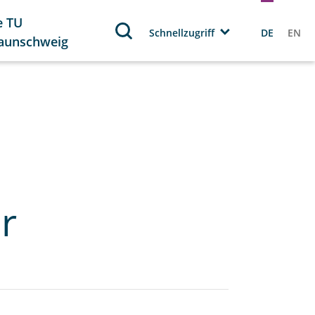
e TU
Schnellzugriff
DE
EN
aunschweig
r