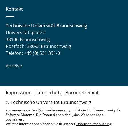
Kontakt
Technische Universität Braunschweig
Universitätsplatz 2
38106 Braunschweig
Postfach: 38092 Braunschweig
Telefon: +49 (0) 531 391-0
Anreise
Impressum
Datenschutz
Barrierefreiheit
© Technische Universität Braunschweig
Zur anonymisierten Reichweitenmessung nutzt die TU Braunschweig die
Software Matomo. Die Daten dienen dazu, das Webangebot zu
optimieren.
Weitere Informationen finden Sie in unserer
Datenschutzerklärung
.