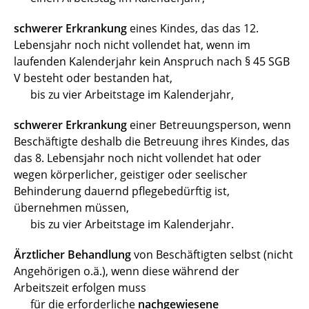
Höherwertige Aufgaben
schwerer Erkrankung
eines Kindes, das das 12.
Lebensjahr noch nicht vollendet hat, wenn im
IT-Governance und IT-Bedarfe
laufenden Kalenderjahr kein Anspruch nach § 45 SGB
V besteht oder bestanden hat,
Jahressonderzahlung
bis zu vier Arbeitstage im Kalenderjahr,
JAV-Wahlen
schwerer Erkrankung
einer Betreuungsperson, wenn
Beschäftigte deshalb die Betreuung ihres Kindes, das
Konferenz-Dinner und Kostenübernahme
das 8. Lebensjahr noch nicht vollendet hat oder
wegen körperlicher, geistiger oder seelischer
Kündigung
Behinderung dauernd pflegebedürftig ist,
übernehmen müssen,
Mensa
bis zu vier Arbeitstage im Kalenderjahr.
Mental Health First Aid (Erste Hilfe bei
Ärztlicher Behandlung
von Beschäftigten selbst (nicht
psychischen Belastungen)
Angehörigen o.ä.), wenn diese während der
Arbeitszeit erfolgen muss
Mobile Arbeit
für die erforderliche
nachgewiesene