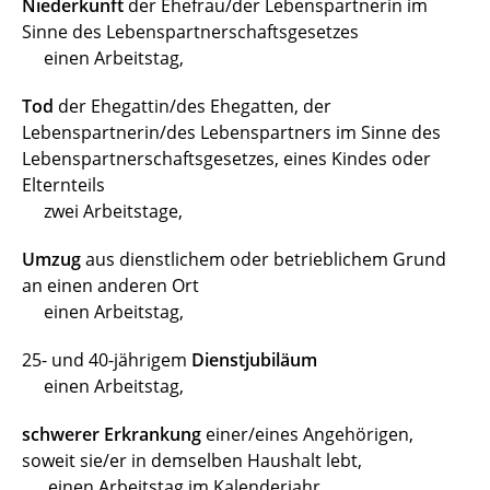
Niederkunft
der Ehefrau/der Lebenspartnerin im
Arbeitsbefreiung
Sinne des Lebenspartnerschaftsgesetzes
einen Arbeitstag,
Arbeitssuchend und Arbeitslosmeldung
Tod
der Ehegattin/des Ehegatten, der
Arbeitsunfähigkeitsmeldung (Krankmeldung)
Lebenspartnerin/des Lebenspartners im Sinne des
Arbeitszeit
Lebenspartnerschaftsgesetzes, eines Kindes oder
Elternteils
Arbeitszeugnis
zwei Arbeitstage,
Arztbesuch
Umzug
aus dienstlichem oder betrieblichem Grund
an einen anderen Ort
Ausbilder:innenschein
einen Arbeitstag,
Beendigung des Arbeitsverhältnisses wegen
25- und 40-jährigem
Dienstjubiläum
Renteneintritt
einen Arbeitstag,
Dienstvereinbarung
schwerer Erkrankung
einer/eines Angehörigen,
soweit sie/er in demselben Haushalt lebt,
Fahrradleasing / JobRad
einen Arbeitstag im Kalenderjahr,