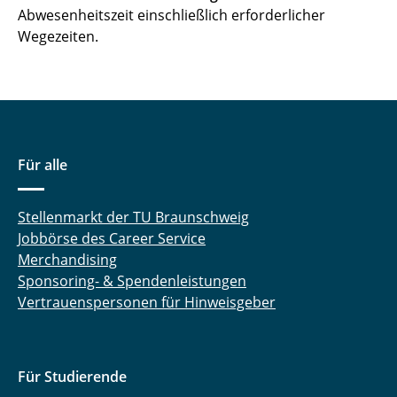
Nebentätigkeit
Abwesenheitszeit einschließlich erforderlicher
Wegezeiten.
Pausen
Rüstzeit
Schließung zum Jahreswechsel
Für alle
Schwerbehindertenvertretung
Sommerhitze
Stellenmarkt der TU Braunschweig
Jobbörse des Career Service
Telearbeit
Merchandising
Sponsoring- & Spendenleistungen
Unfall
Vertrauenspersonen für Hinweisgeber
Verpflegungsgeld für die Berufsschule
Winterkälte am Arbeitsplatz
Für Studierende