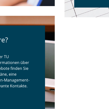
re?
er TU
ormationen über
bote finden Sie
äne, eine
ern-Management-
vante Kontakte.