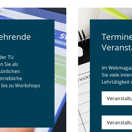
Lehrende
Termin
Veranst
der TU
 Sie als
Im Webmagazi
sönlichen
Sie viele int
triebliche
Lehrtätigkeit
bis zu Workshops
Veranstalt
Veranstalt