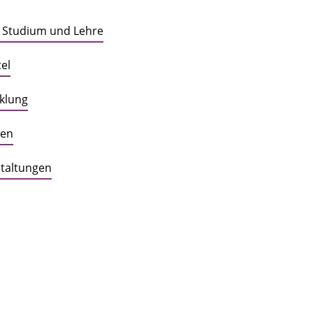
r Studium und Lehre
el
klung
gen
taltungen