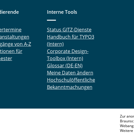
dierende
Interne Tools
ertermine
Status GITZ-Dienste
anstaltungen
Handbuch für TYPO3
gänge von A-Z
(Intern)
tionen für
Corporate Design-
ester
Toolbox (Intern)
Glossar (DE-EN)
Meine Daten ändern
Hochschulöffentliche
Bekanntmachungen
Zur ano
Braunsc
Webange
Weitere 