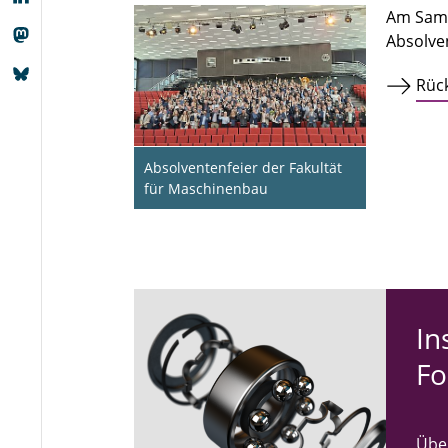
Am Sams
Absolve
Rüc
Absolventenfeier der Fakultät
für Maschinenbau
In­
Fo
Über