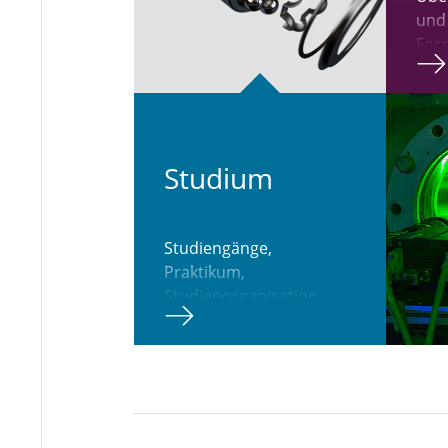
und
For
Studium
Studiengänge,
Praktikum,
Studienorganisation
oder Auslandsaufenthalt.