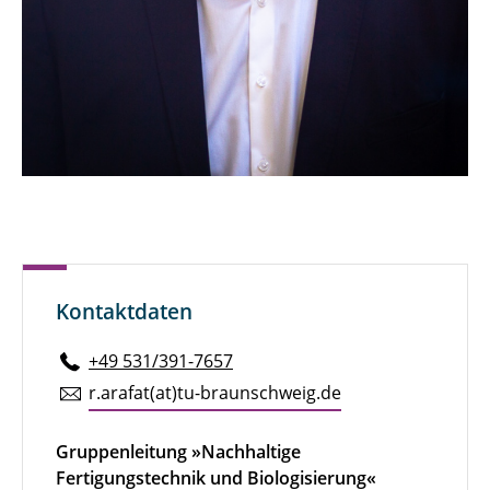
Benjamin Effner
Zahra Ghazanfarpour
Philipp Grimmel
Maik Hansemann
Sönke Hansen
Marius Hermsen
Kontaktdaten
Henning Hupfeld
+49 531/391-7657
Pavan Krishna Jois
r.​arafat(at)tu-braun­schweig.de
Vidhyasagar Kamatchinathan
Gruppenleitung »Nachhaltige
Fertigungstechnik und Biologisierung«
Lena-Marie Klöpper