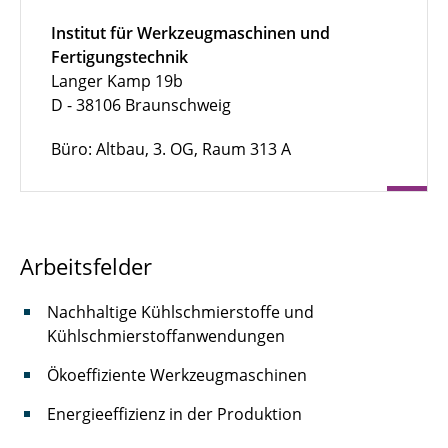
Institut für Werkzeugmaschinen und
Sophia Kohn
Fertigungstechnik
Langer Kamp 19b
Lennart Kuhr
D - 38106 Braunschweig
Marija Lindner
Büro: Altbau, 3. OG, Raum 313 A
Filomena Löffel
Jan Felix Niemeyer
Arbeitsfelder
Laura Obermann
Paul Ohnesorge
Nachhaltige Kühlschmierstoffe und
Kühlschmierstoffanwendungen
Sofia Pinheiro Melo
Ökoeffiziente Werkzeugmaschinen
Amélie Pötzke
Energieeffizienz in der Produktion
Oliver Schömig