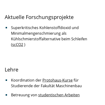
Lukas Siemon
Aktuelle Forschungsprojekte
Sandro Süß
Superkritisches Kohlenstoffdioxid und
Yin Hsuan Tsao
Minimalmengenschmierung als
Kühlschmierstoffalternative beim Schleifen
Edith Uhlig
(
scCO2
)
Felix Wanielik
Sebastian Weise
Lehre
Olaf Wojahn
Koordination der
Protohaus-Kurse
für
Katharina Wolf
Studierende der Fakultät Maschinenbau
Zexu Zhang
Betreuung von
studentischen Arbeiten
Prof. Dr. rer. nat. Stephan Krinke