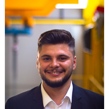
Dr.-Ing. Mark Mennenga
Dr.-Ing. Steffen Blömeke
Dr.-Ing. Gabriela Ventura Silva
Anne-Marie Schlake
Siavash Aghaei
Abdur-Rahman Ali
Robar Arafat
Naomi Sophie Beyer
Kilian Dickel
Jasmin Dönmez