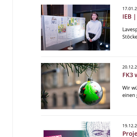
17.01.
IEB 
Lavesp
Stöck
20.12.
FK3 
Wir w
einen 
19.12.
Proj