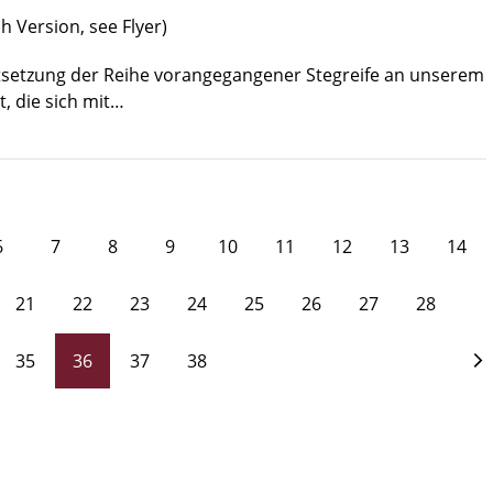
sh Version, see Flyer)
tsetzung der Reihe vorangegangener Stegreife an unserem
ut, die sich mit…
6
7
8
9
10
11
12
13
14
21
22
23
24
25
26
27
28
35
36
37
38