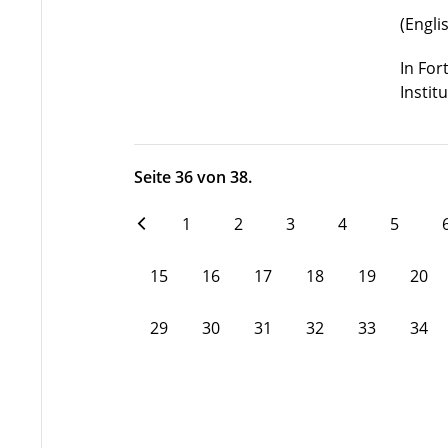
(Engli
In For
Instit
Seite 36 von 38.
1
2
3
4
5
15
16
17
18
19
20
29
30
31
32
33
34