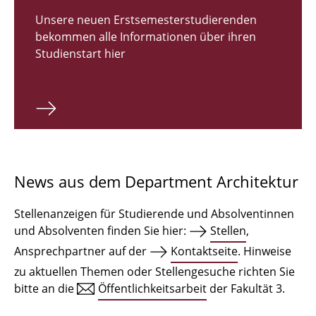
Zulassungsverfahren Bachelor 2026
Unsere neuen Erstsemesterstudierenden
bekommen alle Informationen über ihren
Bachelor Architektur
Studienstart hier
Bachelor Architektur+
Master Architektur
Qualifikationsprofil
Lehrveranstaltungen
News aus dem Department Architektur
International
Stellenanzeigen für Studierende und Absolventinnen
Institute
und Absolventen finden Sie hier:
Stellen
,
Ansprechpartner auf der
Kontaktseite
. Hinweise
Einrichtungen
zu aktuellen Themen oder Stellengesuche richten Sie
bitte an die
Öffentlichkeitsarbeit
der Fakultät 3.
Zeichensäle