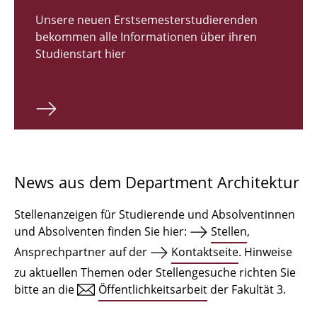
Zulassungsverfahren Bachelor 2026
Unsere neuen Erstsemesterstudierenden
bekommen alle Informationen über ihren
Bachelor Architektur
Studienstart hier
Bachelor Architektur+
Master Architektur
Qualifikationsprofil
Lehrveranstaltungen
News aus dem Department Architektur
International
Stellenanzeigen für Studierende und Absolventinnen
Institute
und Absolventen finden Sie hier:
Stellen
,
Ansprechpartner auf der
Kontaktseite
. Hinweise
Einrichtungen
zu aktuellen Themen oder Stellengesuche richten Sie
bitte an die
Öffentlichkeitsarbeit
der Fakultät 3.
Zeichensäle