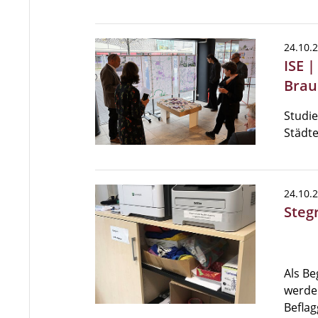
24.10.
ISE 
Brau
Studi
Städt
24.10.
Steg
Als Be
werde
Beflag