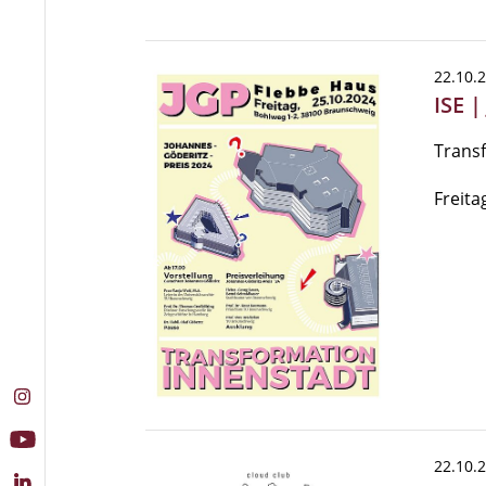
22.10.
ISE 
Trans
Freita
22.10.