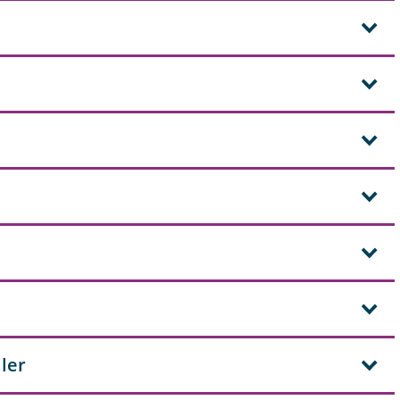
s
ler