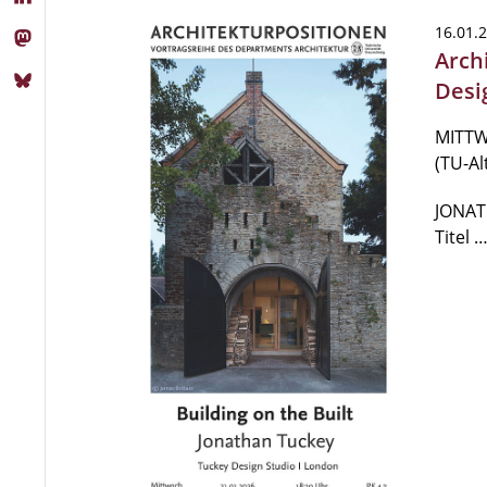
16.01.
Arch
Desi
MITTWO
(TU-A
JONAT
Titel 