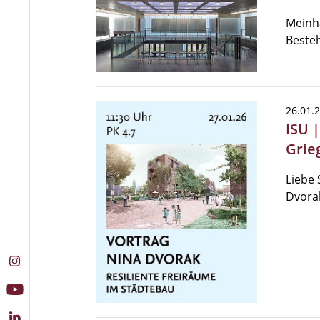
Meinha
Beste
26.01.
ISU 
Grie
Liebe 
Dvora