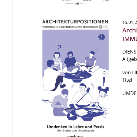
15.01.
Arch
IMML
DIENST
Altge
von LI
Titel
UMDE