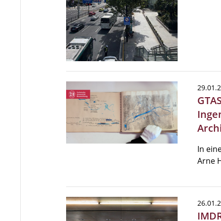
29.01.
GTAS
Inge
Arch
In ein
Arne H
26.01.
IMDR 