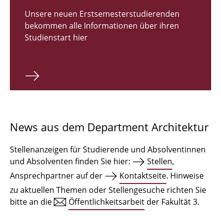
Zulassungsverfahren Bachelor 2026
Unsere neuen Erstsemesterstudierenden
bekommen alle Informationen über ihren
Bachelor Architektur
Studienstart hier
Bachelor Architektur+
Master Architektur
Qualifikationsprofil
Lehrveranstaltungen
News aus dem Department Architektur
International
Stellenanzeigen für Studierende und Absolventinnen
Institute
und Absolventen finden Sie hier:
Stellen
,
Ansprechpartner auf der
Kontaktseite
. Hinweise
Einrichtungen
zu aktuellen Themen oder Stellengesuche richten Sie
bitte an die
Öffentlichkeitsarbeit
der Fakultät 3.
Zeichensäle