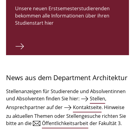
Zulassungsverfahren Bachelor 2026
Unsere neuen Erstsemesterstudierenden
bekommen alle Informationen über ihren
Bachelor Architektur
Studienstart hier
Bachelor Architektur+
Master Architektur
Qualifikationsprofil
Lehrveranstaltungen
News aus dem Department Architektur
International
Stellenanzeigen für Studierende und Absolventinnen
Institute
und Absolventen finden Sie hier:
Stellen
,
Ansprechpartner auf der
Kontaktseite
. Hinweise
Einrichtungen
zu aktuellen Themen oder Stellengesuche richten Sie
bitte an die
Öffentlichkeitsarbeit
der Fakultät 3.
Zeichensäle