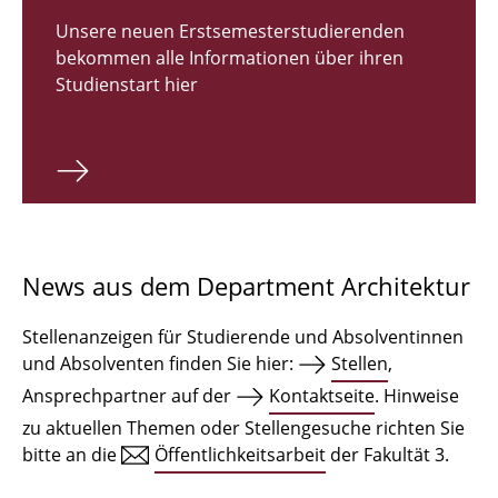
Zulassungsverfahren Bachelor 2026
Unsere neuen Erstsemesterstudierenden
bekommen alle Informationen über ihren
Bachelor Architektur
Studienstart hier
Bachelor Architektur+
Master Architektur
Qualifikationsprofil
Lehrveranstaltungen
News aus dem Department Architektur
International
Stellenanzeigen für Studierende und Absolventinnen
Institute
und Absolventen finden Sie hier:
Stellen
,
Ansprechpartner auf der
Kontaktseite
. Hinweise
Einrichtungen
zu aktuellen Themen oder Stellengesuche richten Sie
bitte an die
Öffentlichkeitsarbeit
der Fakultät 3.
Zeichensäle