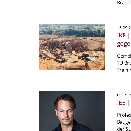
Braun
16.09.
IKE 
gege
Gemei
TU Bra
Train
09.09.
IEB 
Profes
Bauges
der St