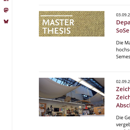
03.09.
Depa
SoSe
Die Ma
hochsc
Semes
02.09.
Zeic
Zeic
Absc
Die Ge
vergeb