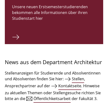
Zulassungsverfahren Bachelor 2026
Unsere neuen Erstsemesterstudierenden
bekommen alle Informationen über ihren
Bachelor Architektur
Studienstart hier
Bachelor Architektur+
Master Architektur
Qualifikationsprofil
Lehrveranstaltungen
News aus dem Department Architektur
International
Stellenanzeigen für Studierende und Absolventinnen
Institute
und Absolventen finden Sie hier:
Stellen
,
Ansprechpartner auf der
Kontaktseite
. Hinweise
Einrichtungen
zu aktuellen Themen oder Stellengesuche richten Sie
bitte an die
Öffentlichkeitsarbeit
der Fakultät 3.
Zeichensäle