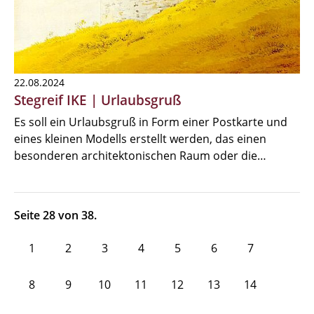
22.08.2024
Stegreif IKE | Urlaubsgruß
Es soll ein Urlaubsgruß in Form einer Postkarte und
eines kleinen Modells erstellt werden, das einen
besonderen architektonischen Raum oder die…
Seite 28 von 38.
1
2
3
4
5
6
7
8
9
10
11
12
13
14