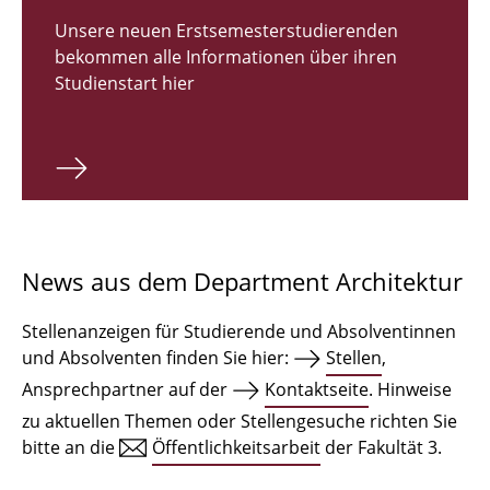
Zulassungsverfahren Bachelor 2026
Unsere neuen Erstsemesterstudierenden
bekommen alle Informationen über ihren
Bachelor Architektur
Studienstart hier
Bachelor Architektur+
Master Architektur
Qualifikationsprofil
Lehrveranstaltungen
News aus dem Department Architektur
International
Stellenanzeigen für Studierende und Absolventinnen
Institute
und Absolventen finden Sie hier:
Stellen
,
Ansprechpartner auf der
Kontaktseite
. Hinweise
Einrichtungen
zu aktuellen Themen oder Stellengesuche richten Sie
bitte an die
Öffentlichkeitsarbeit
der Fakultät 3.
Zeichensäle