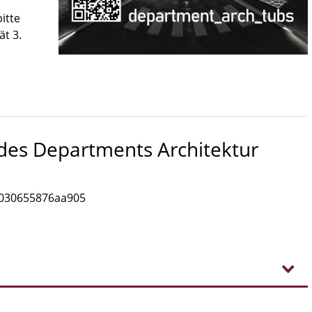
itte
ät 3.
 des Departments Architektur
0030655876aa905