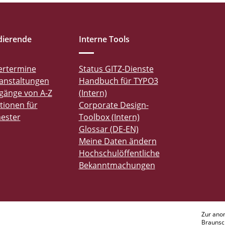
dierende
Interne Tools
ertermine
Status GITZ-Dienste
anstaltungen
Handbuch für TYPO3
gänge von A-Z
(Intern)
tionen für
Corporate Design-
ester
Toolbox (Intern)
Glossar (DE-EN)
Meine Daten ändern
Hochschulöffentliche
Bekanntmachungen
Zur ano
Braunsc