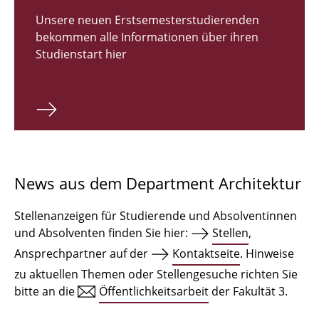
Zulassungsverfahren Bachelor 2026
Unsere neuen Erstsemesterstudierenden
bekommen alle Informationen über ihren
Bachelor Architektur
Studienstart hier
Bachelor Architektur+
Master Architektur
Qualifikationsprofil
Lehrveranstaltungen
News aus dem Department Architektur
International
Stellenanzeigen für Studierende und Absolventinnen
Institute
und Absolventen finden Sie hier:
Stellen
,
Ansprechpartner auf der
Kontaktseite
. Hinweise
Einrichtungen
zu aktuellen Themen oder Stellengesuche richten Sie
bitte an die
Öffentlichkeitsarbeit
der Fakultät 3.
Zeichensäle