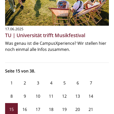
17.06.2025
TU | Universität trifft Musikfestival
Was genau ist die CampusXperience? Wir stellen hier
noch einmal alle Infos zusammen.
Seite 15 von 38.
1
2
3
4
5
6
7
8
9
10
11
12
13
14
15
16
17
18
19
20
21