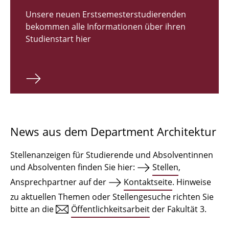
Zulassungsverfahren Bachelor 2026
Unsere neuen Erstsemesterstudierenden
bekommen alle Informationen über ihren
Bachelor Architektur
Studienstart hier
Bachelor Architektur+
Master Architektur
Qualifikationsprofil
Lehrveranstaltungen
News aus dem Department Architektur
International
Stellenanzeigen für Studierende und Absolventinnen
Institute
und Absolventen finden Sie hier:
Stellen
,
Ansprechpartner auf der
Kontaktseite
. Hinweise
Einrichtungen
zu aktuellen Themen oder Stellengesuche richten Sie
bitte an die
Öffentlichkeitsarbeit
der Fakultät 3.
Zeichensäle