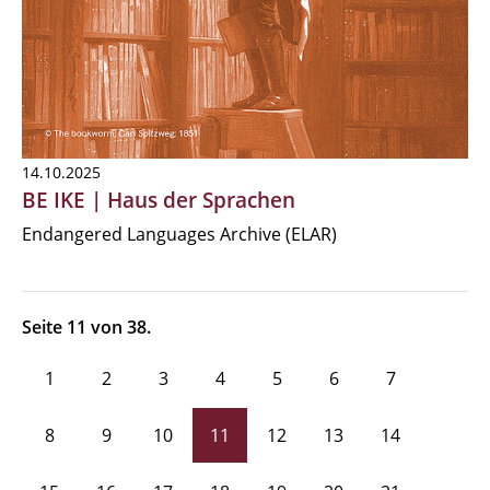
14.10.2025
BE IKE | Haus der Sprachen
Endangered Languages Archive (ELAR)
Seite 11 von 38.
1
2
3
4
5
6
7
8
9
10
11
12
13
14