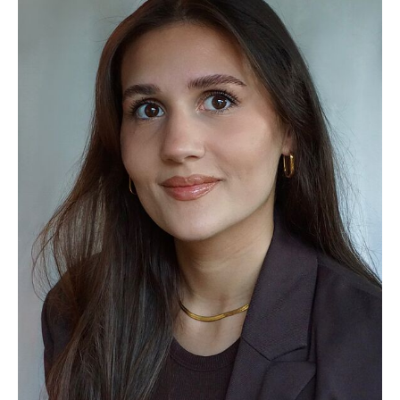
M.Sc. Carolin Hammes
M.Sc. Stephanie Hirschberger
M.Sc. Viviane Kirklies
M.Sc. Kristien Klaka
M.Sc. Stefano Mattana
M.Sc. Vivien Miether
M.Sc. Annabell Mitschelen
Dr. Anja Isabel Morstatt
M.Sc. Melissa Müller
B. A. Jonas Ollesch