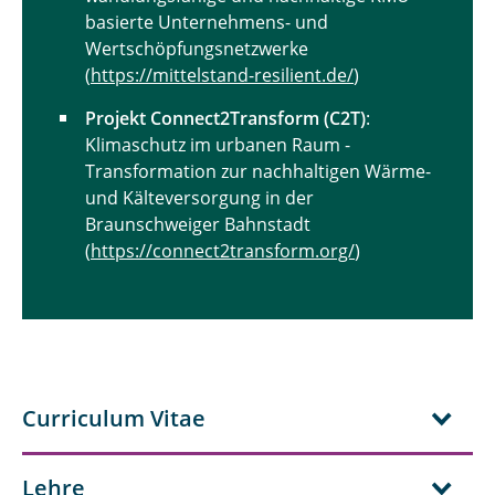
basierte Unternehmens- und
M.Sc. Victoria Zorn
Wertschöpfungsnetzwerke
(
https://mittelstand-resilient.de/
)
Dipl.-Inf. (FH) Lars Paternoster
Projekt Connect2Transform (C2T)
:
Prof. Dr. Cornelia Dowling
Klimaschutz im urbanen Raum -
Transformation zur nachhaltigen Wärme-
Ehemalige Mitarbeitende
und Kälteversorgung in der
Braunschweiger Bahnstadt
(
https://connect2transform.org/
)
Curriculum Vitae
Lehre