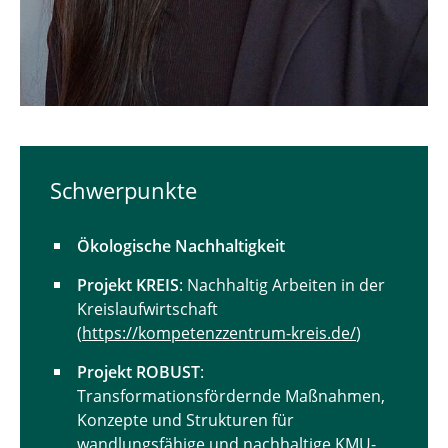
Dr. Marie Ritter
Dr. Sandra Rothenbusch
Dr. Hannes Schilling
M. Sc. Manon Elisa Schwake
Schwerpunkte
M. Sc. Didem Sedefoglu-Ulucak
Ökologische Nachhaltigkeit
M.Sc. Leoni Senkbeil
Projekt KREIS
: Nachhaltig Arbeiten in der
M.Sc. Elija Stegmann
Kreislaufwirtschaft
(
https://kompetenzzentrum-kreis.de/
)
M.Sc. Julie Wallis
Projekt ROBUST
:
Transformationsfördernde Maßnahmen,
M.Sc. M.A. Maischa Freymuth
Konzepte und Strukturen für
M.Sc. Nico Wegener
wandlungsfähige und nachhaltige KMU-