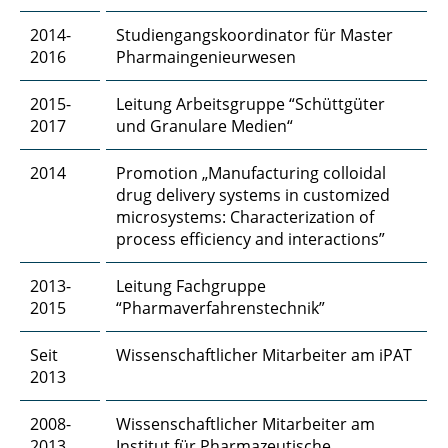
Julius Gerk, M. Sc.
2014-
Studiengangskoordinator für Master
2016
Pharmaingenieurwesen
Hasti Ghanadimaragheh, M. Sc.
2015-
Leitung Arbeitsgruppe “Schüttgüter
Dipl.-Ing. Konstantinos Giannis
2017
und Granulare Medien“
Elisabeth Glatt, M. Sc.
2014
Promotion „Manufacturing colloidal
drug delivery systems in customized
Lajos Groffmann, M. Sc.
microsystems: Characterization of
process efficiency and interactions”
Daniel Gundlach, M. Sc.
2013-
Leitung Fachgruppe
Jiqian Guo, M. Sc.
2015
“Pharmaverfahrenstechnik”
Philipp Haase, M. Sc.
Seit
Wissenschaftlicher Mitarbeiter am iPAT
2013
Sharif Haidar, M. Sc.
2008-
Dr. rer. nat. Payam Hashemi
Wissenschaftlicher Mitarbeiter am
2013
Institut für Pharmazeutische