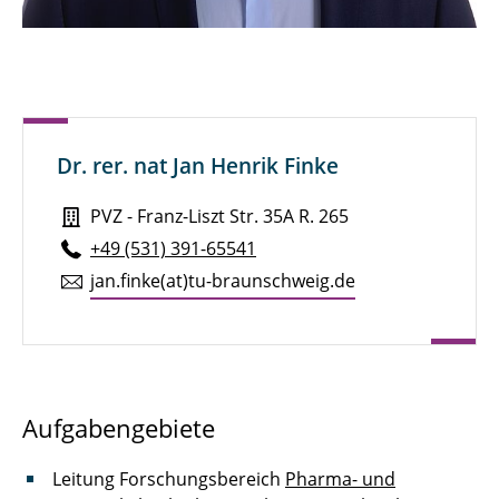
Jannik Born, M. Sc.
Sven Brandt, M. Sc.
Henry Brauns, M. Sc.
Dr. rer. nat Jan Henrik Finke
Michael Bredekamp, M. Sc.
PVZ - Franz-Liszt Str. 35A R. 265
Pauline Breunig
+49 (531) 391-65541
Julian Brokmann, M. Sc.
jan.​finke(at)tu-braun­schweig.de
Marie Brunotte, M. Sc.
Alexander Diener, M. Eng.
Niklas Dierks, M. Sc.
Aufgabengebiete
Marcel Dietz
Leitung Forschungsbereich
Pharma- und