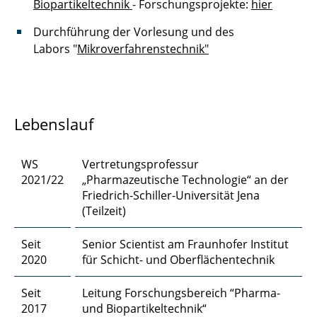
Biopartikeltechnik
- Forschungsprojekte:
hier
Dipl.-Ing. Dennis Düerkop
Durchführung der Vorlesung und des
Robert Ebeling, M. Sc.
Labors "
Mikroverfahrenstechnik"
Ahmed Eisa, M. Sc.
Chengyuan Fang, M. Sc.
Lebenslauf
Dr. rer. nat. Jan Henrik Finke
WS
Vertretungsprofessur
Steffen Fischer, M. Sc.
2021/22
„Pharmazeutische Technologie“ an der
Friedrich-Schiller-Universität Jena
Finn Frankenberg, M. Sc.
(Teilzeit)
Felix Frobart, M. Sc.
Seit
Senior Scientist am Fraunhofer Institut
2020
für Schicht- und Oberflächentechnik
Marcus Gapinski, M. Sc.
Seit
Leitung Forschungsbereich “Pharma-
Prof. Dr. Georg Garnweitner
2017
und Biopartikeltechnik“