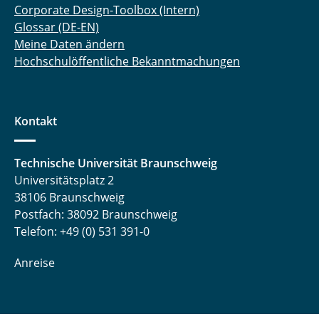
Corporate Design-Toolbox (Intern)
Markus Rojer, M. Sc.
Glossar (DE-EN)
Meine Daten ändern
Hilmar Clemens Scharf, M. Sc.
Hochschulöffentliche Bekanntmachungen
Dr.-Ing. Frank Schiefer
Prof. Dr.-Ing. Carsten Schilde
Kontakt
Dr. rer. nat. Jakob Schlenkrich
Technische Universität Braunschweig
Universitätsplatz 2
Daniela Scholz
38106 Braunschweig
Postfach: 38092 Braunschweig
Svenja Schreiber, M. Sc.
Telefon: +49 (0) 531 391-0
Merle Schröder, M. Sc.
Anreise
Markus Schubert
Julia Schulte