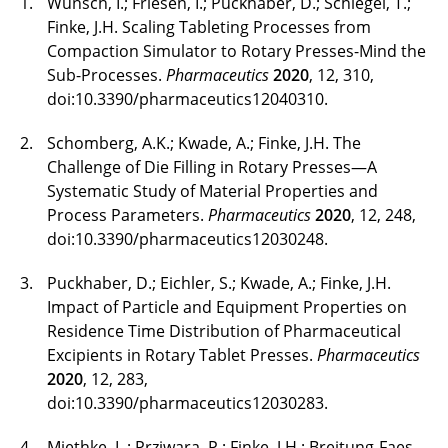
Wünsch, I.; Friesen, I.; Puckhaber, D.; Schlegel, T.;
Dr. Nathiya Kalidas
Finke, J.H. Scaling Tableting Processes from
Compaction Simulator to Rotary Presses-Mind the
Matteo Kaminski, M. Sc.
Sub-Processes.
Pharmaceutics
2020
, 12, 310,
doi:10.3390/pharmaceutics12040310.
Dr.-Ing. Ingo Kampen
Schomberg, A.K.; Kwade, A.; Finke, J.H. The
Erik Kariger
Challenge of Die Filling in Rotary Presses—A
Systematic Study of Material Properties and
Rezvan Karimi, M. Sc.
Process Parameters.
Pharmaceutics
2020
, 12, 248,
doi:10.3390/pharmaceutics12030248.
Kriss-Kevin Kasten, M. Sc.
Puckhaber, D.; Eichler, S.; Kwade, A.; Finke, J.H.
Dr. Miriam Khodeir
Impact of Particle and Equipment Properties on
Residence Time Distribution of Pharmaceutical
Fabisch Kilonzi, M. Sc.
Excipients in Rotary Tablet Presses.
Pharmaceutics
2020
, 12, 283,
Ben Kohlhaas, Apotheker
doi:10.3390/pharmaceutics12030283.
Alexander Krause, M. Sc.
Miethke, L.; Prziwara, P.; Finke, J.H.; Breitung-Faes,