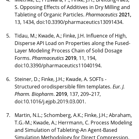
S. Opposing Effects of Additives in Dry Milling and
Michael Krist, M. Sc.
Tableting of Organic Particles.
Pharmaceutics
2021,
Jan-Michael Kröhnke
13, 1434, doi:10.3390/pharmaceutics13091434.
Tidau, M.; Kwade, A.; Finke, J.H. Influence of High,
Nane Kühn, M. Sc.
Disperse API Load on Properties along the Fused-
Matthias Künne
Layer Modeling Process Chain of Solid Dosage
Forms.
Pharmaceutics
2019
, 11, 194,
Isabelle Kuhr, M. Sc.
doi:10.3390/pharmaceutics11040194.
Sandhya Kumar, M. Sc.
Steiner, D.; Finke, J.H.; Kwade, A. SOFTs -
Structured orodispersible film templates.
Eur. J.
Prof. Dr.-Ing. Arno Kwade
Pharm. Biopharm
.
2019
, 137, 209–217,
doi:10.1016/j.ejpb.2019.03.001.
Tobias Lamping, M. Sc.
Martin, N.L.; Schomberg, A.K.; Finke, J.H.; Abraham,
Johannes Lang, M. Sc.
T.G.-M.; Kwade, A.; Herrmann, C. Process Modeling
and Simulation of Tableting-An Agent-Based
Frank Guido Lehne, M. Sc.
Simulation Methodology for Direct Compression.