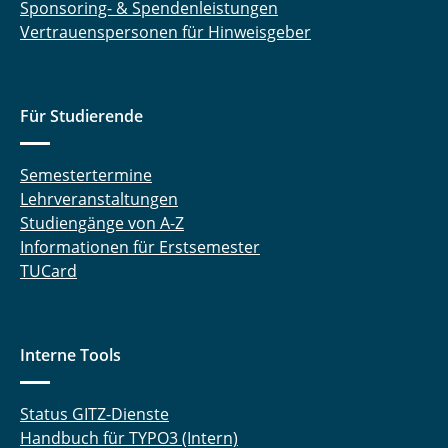
Sponsoring- & Spendenleistungen
Erdene Otgonpurev, M.Sc.
Vertrauenspersonen für Hinweisgeber
Simone Otte
Für Studierende
Elena Passarini
Niklas Penningh, M. Sc.
Semestertermine
Lehrveranstaltungen
Nina Philipp, M. Sc.
Studiengänge von A-Z
Informationen für Erstsemester
Jennifer Pierick, M. Sc.
TUCard
Helena Puderbach
Franziska Klein-Punt, M. Sc.
Interne Tools
Finn Reinkensmeyer, M. Sc.
Status GITZ-Dienste
Manuel Reuning, M. Sc.
Handbuch für TYPO3 (Intern)