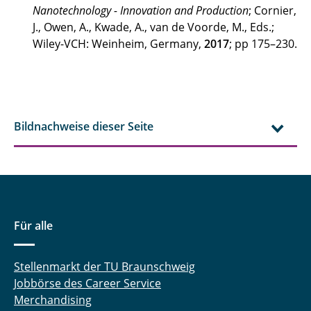
Nanotechnology - Innovation and Production
; Cornier,
Dr. rer. nat Peter Michalowski
J., Owen, A., Kwade, A., van de Voorde, M., Eds.;
Wiley-VCH: Weinheim, Germany,
2017
; pp 175–230.
Stephanie Michel
Robin Moschner, M. Sc.
Felix-Tom Möhlen, M. Sc.
Bildnachweise dieser Seite
Seyedhamidreza Namazi, M.Sc.
Trung Anh Nguyen, M. Sc.
Alexander Neuberger
Für alle
Christine Oertel, M. Sc.
Stellenmarkt der TU Braunschweig
Victor Oldhues, M. Sc.
Jobbörse des Career Service
Merchandising
Dr. Sherif Okeil