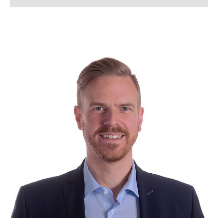
Silke Allerkamp
Lena Arndt, M. Sc.
Lukas Bahlmann, M. Sc.
Simon Bahnmüller, M. Sc.
Franziska Beverborg, M. Sc.
Dennis Beusen, M. Sc.
Kerstin Bloch
Lennart Blume, M. Sc.
Tanja Boll