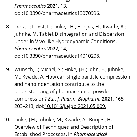
Pharmaceutics
2021
, 13,
Thomas Loellhoeffel, M. Sc.
doi:10.3390/pharmaceutics13070996.
Kashfia Mahin, M. Sc.
Lenz, J.; Fuest, F.; Finke, J.H.; Bunjes, H.; Kwade, A.;
Juhnke, M. Tablet Disintegration and Dispersion
Imane Marri, M. Sc.
under In Vivo-like Hydrodynamic Conditions.
Pharmaceutics
2022
, 14,
Dr.-Ing. Viktor Maurer
doi:10.3390/pharmaceutics14010208.
Niklas Meier, M. Sc.
Wünsch, I.; Michel, S.; Finke, J.H.; John, E.; Juhnke,
M.; Kwade, A. How can single particle compression
Dr.-Ing. Sebastian Melzig
and nanoindentation contribute to the
Emely Meyer
understanding of pharmaceutical powder
compression?
Eur. J. Pharm. Biopharm.
2021
, 165,
Dr. -Ing. Patricia Mendes
203–218, doi:
10.1016/j.ejpb.2021.05.009.
Martin Menzler, M. Sc.
Finke, J.H.; Juhnke, M.; Kwade, A.; Bunjes, H.
Overview of Techniques and Description of
Lisa Michalik, M. Sc.
Established Processes. In
Pharmaceutical