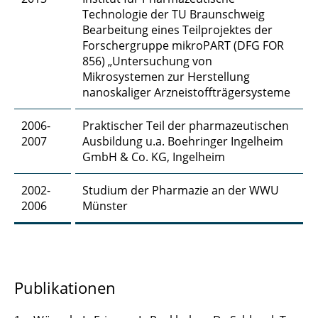
Technologie der TU Braunschweig
Carina Amata Heck, M. Sc.
Bearbeitung eines Teilprojektes der
Forschergruppe mikroPART (DFG FOR
Manuel Heck, M. Sc.
856) „Untersuchung von
Mikrosystemen zur Herstellung
Detlev Hille
nanoskaliger Arzneistoffträgersysteme
Mahsa Hokmabadi, M. Sc.
2006-
Praktischer Teil der pharmazeutischen
2007
Ausbildung u.a. Boehringer Ingelheim
Nina Hommola
GmbH & Co. KG, Ingelheim
Niclas Hornischer, M.Sc.
2002-
Studium der Pharmazie an der WWU
2006
Münster
Somayeh Hosseinhashemi, M. Sc.
Dimitri Ivanov, M. Sc.
Dr.-Ing. Jutta Janßen
Publikationen
Daniel Jupke, M. Sc.