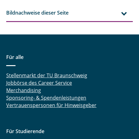
Dipl.-Ing. Dennis Düerkop
Bildnachweise dieser Seite
Robert Ebeling, M. Sc.
Ahmed Eisa, M. Sc.
Chengyuan Fang, M. Sc.
Für alle
Dr. rer. nat. Jan Henrik Finke
Steffen Fischer, M. Sc.
Stellenmarkt der TU Braunschweig
Jobbörse des Career Service
Finn Frankenberg, M. Sc.
Merchandising
Sponsoring- & Spendenleistungen
Felix Frobart, M. Sc.
Vertrauenspersonen für Hinweisgeber
Marcus Gapinski, M. Sc.
Prof. Dr. Georg Garnweitner
Für Studierende