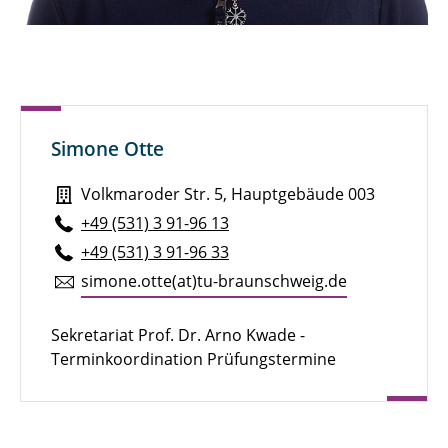
Jannik Born, M. Sc.
Sven Brandt, M. Sc.
Henry Brauns, M. Sc.
Simone Otte
Michael Bredekamp, M. Sc.
Volkmaroder Str. 5, Hauptgebäude 003
Pauline Breunig
+49 (531) 3 91-96 13
Julian Brokmann, M. Sc.
+49 (531) 3 91-96 33
simone.​otte(at)tu-braun­schweig.de
Marie Brunotte, M. Sc.
Alexander Diener, M. Eng.
Sekretariat Prof. Dr. Arno Kwade -
Terminkoordination Prüfungstermine
Niklas Dierks, M. Sc.
Marcel Dietz