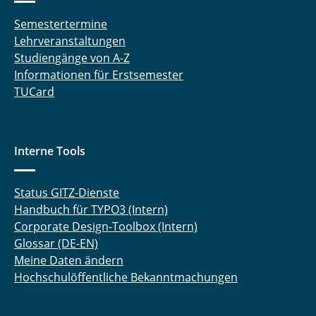
Julius Gerk, M. Sc.
Semestertermine
Lehrveranstaltungen
Hasti Ghanadimaragheh, M. Sc.
Studiengänge von A-Z
Informationen für Erstsemester
Dipl.-Ing. Konstantinos Giannis
TUCard
Elisabeth Glatt, M. Sc.
Lajos Groffmann, M. Sc.
Interne Tools
Daniel Gundlach, M. Sc.
Status GITZ-Dienste
Jiqian Guo, M. Sc.
Handbuch für TYPO3 (Intern)
Corporate Design-Toolbox (Intern)
Philipp Haase, M. Sc.
Glossar (DE-EN)
Meine Daten ändern
Sharif Haidar, M. Sc.
Hochschulöffentliche Bekanntmachungen
Dr. rer. nat. Payam Hashemi