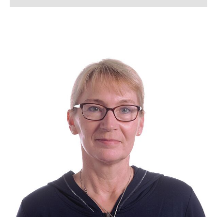
Silke Allerkamp
Lena Arndt, M. Sc.
Lukas Bahlmann, M. Sc.
Simon Bahnmüller, M. Sc.
Franziska Beverborg, M. Sc.
Dennis Beusen, M. Sc.
Kerstin Bloch
Lennart Blume, M. Sc.
Tanja Boll