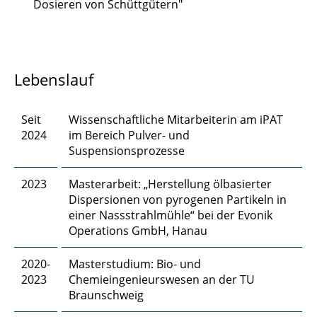
Dosieren von Schüttgütern"
Dipl.-Ing. Dennis Düerkop
Robert Ebeling, M. Sc.
Ahmed Eisa, M. Sc.
Lebenslauf
Chengyuan Fang, M. Sc.
Seit
Wissenschaftliche Mitarbeiterin am iPAT
2024
im Bereich Pulver- und
Dr. rer. nat. Jan Henrik Finke
Suspensionsprozesse
Steffen Fischer, M. Sc.
2023
Masterarbeit: „Herstellung ölbasierter
Dispersionen von pyrogenen Partikeln in
Finn Frankenberg, M. Sc.
einer Nassstrahlmühle“ bei der Evonik
Operations GmbH, Hanau
Felix Frobart, M. Sc.
2020-
Masterstudium: Bio- und
Marcus Gapinski, M. Sc.
2023
Chemieingenieurswesen an der TU
Braunschweig
Prof. Dr. Georg Garnweitner