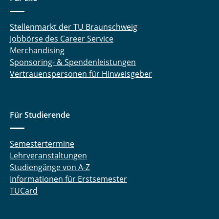
Carina Amata Heck, M. Sc.
Stellenmarkt der TU Braunschweig
Manuel Heck, M. Sc.
Jobbörse des Career Service
Merchandising
Detlev Hille
Sponsoring- & Spendenleistungen
Vertrauenspersonen für Hinweisgeber
Mahsa Hokmabadi, M. Sc.
Nina Hommola
Für Studierende
Niclas Hornischer, M.Sc.
Somayeh Hosseinhashemi, M. Sc.
Semestertermine
Lehrveranstaltungen
Dimitri Ivanov, M. Sc.
Studiengänge von A-Z
Informationen für Erstsemester
Dr.-Ing. Jutta Janßen
TUCard
Daniel Jupke, M. Sc.