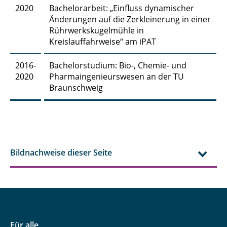
2020
Bachelorarbeit: „Einfluss dynamischer
Julius Gerk, M. Sc.
Änderungen auf die Zerkleinerung in einer
Rührwerkskugelmühle in
Hasti Ghanadimaragheh, M. Sc.
Kreislauffahrweise“ am iPAT
Dipl.-Ing. Konstantinos Giannis
2016-
Bachelorstudium: Bio-, Chemie- und
2020
Pharmaingenieurswesen an der TU
Elisabeth Glatt, M. Sc.
Braunschweig
Lajos Groffmann, M. Sc.
Daniel Gundlach, M. Sc.
Jiqian Guo, M. Sc.
Bildnachweise dieser Seite
Philipp Haase, M. Sc.
Sharif Haidar, M. Sc.
Dr. rer. nat. Payam Hashemi
Für alle