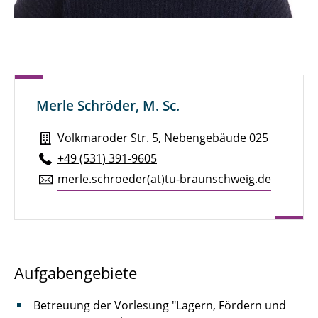
Jannik Born, M. Sc.
Sven Brandt, M. Sc.
Henry Brauns, M. Sc.
Merle Schröder, M. Sc.
Michael Bredekamp, M. Sc.
Volkmaroder Str. 5, Nebengebäude 025
Pauline Breunig
+49 (531) 391-9605
Julian Brokmann, M. Sc.
merle.​schroeder(at)tu-braun­schweig.de
Marie Brunotte, M. Sc.
Alexander Diener, M. Eng.
Niklas Dierks, M. Sc.
Aufgabengebiete
Marcel Dietz
Betreuung der Vorlesung "Lagern, Fördern und