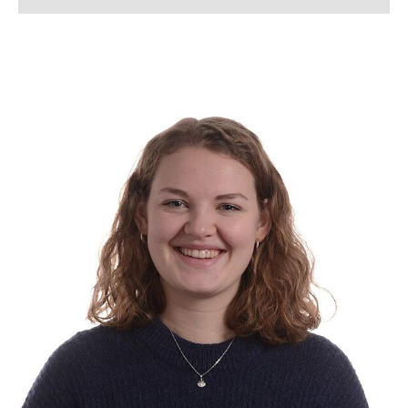
Silke Allerkamp
Lena Arndt, M. Sc.
Lukas Bahlmann, M. Sc.
Simon Bahnmüller, M. Sc.
Franziska Beverborg, M. Sc.
Dennis Beusen, M. Sc.
Kerstin Bloch
Lennart Blume, M. Sc.
Tanja Boll