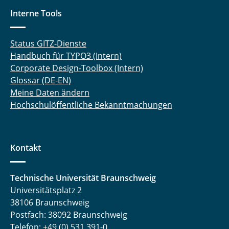
Dr. Nathiya Kalidas
Interne Tools
Matteo Kaminski, M. Sc.
Status GITZ-Dienste
Handbuch für TYPO3 (Intern)
Dr.-Ing. Ingo Kampen
Corporate Design-Toolbox (Intern)
Glossar (DE-EN)
Erik Kariger
Meine Daten ändern
Rezvan Karimi, M. Sc.
Hochschulöffentliche Bekanntmachungen
Kriss-Kevin Kasten, M. Sc.
Kontakt
Dr. Miriam Khodeir
Fabisch Kilonzi, M. Sc.
Technische Universität Braunschweig
Universitätsplatz 2
Ben Kohlhaas, Apotheker
38106 Braunschweig
Postfach: 38092 Braunschweig
Alexander Krause, M. Sc.
Telefon: +49 (0) 531 391-0