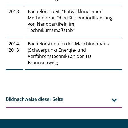
Julius Gerk, M. Sc.
2018
Bachelorarbeit: "Entwicklung einer
Methode zur Oberflächenmodifizierung
Hasti Ghanadimaragheh, M. Sc.
von Nanopartikeln im
Technikumsmaßstab"
Dipl.-Ing. Konstantinos Giannis
2014-
Bachelorstudium des Maschinenbaus
Elisabeth Glatt, M. Sc.
2018
(Schwerpunkt Energie- und
Verfahrenstechnik) an der TU
Lajos Groffmann, M. Sc.
Braunschweig
Daniel Gundlach, M. Sc.
Jiqian Guo, M. Sc.
Philipp Haase, M. Sc.
Bildnachweise dieser Seite
Sharif Haidar, M. Sc.
Dr. rer. nat. Payam Hashemi