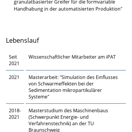
granulatbasierter Greifer für die formvariable
Dipl.-Ing. Dennis Düerkop
Handhabung in der automatisierten Produktion"
Robert Ebeling, M. Sc.
Ahmed Eisa, M. Sc.
Lebenslauf
Chengyuan Fang, M. Sc.
Seit
Wissenschaftlicher Mitarbeiter am iPAT
Dr. rer. nat. Jan Henrik Finke
2021
Steffen Fischer, M. Sc.
2021
Masterarbeit: "Simulation des Einflusses
von Schwarmeffekten bei der
Finn Frankenberg, M. Sc.
Sedimentation mikropartikulärer
Systeme"
Felix Frobart, M. Sc.
2018-
Masterstudium des Maschinenbaus
Marcus Gapinski, M. Sc.
2021
(Schwerpunkt Energie- und
Verfahrenstechnik) an der TU
Prof. Dr. Georg Garnweitner
Braunschweig