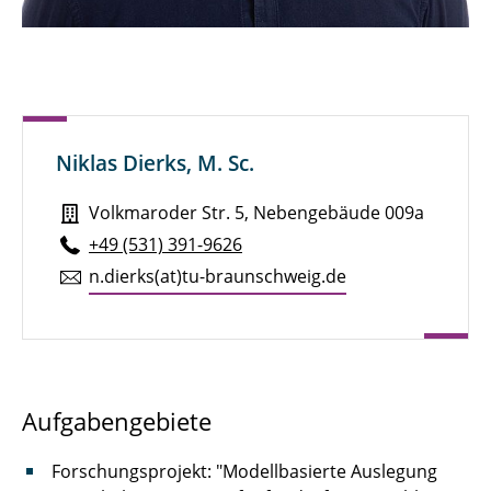
Jannik Born, M. Sc.
Sven Brandt, M. Sc.
Henry Brauns, M. Sc.
Niklas Dierks, M. Sc.
Michael Bredekamp, M. Sc.
Volkmaroder Str. 5, Nebengebäude 009a
Pauline Breunig
+49 (531) 391-9626
Julian Brokmann, M. Sc.
n.​dierks(at)tu-braun­schweig.de
Marie Brunotte, M. Sc.
Alexander Diener, M. Eng.
Niklas Dierks, M. Sc.
Aufgabengebiete
Marcel Dietz
Forschungsprojekt: "Modellbasierte Auslegung