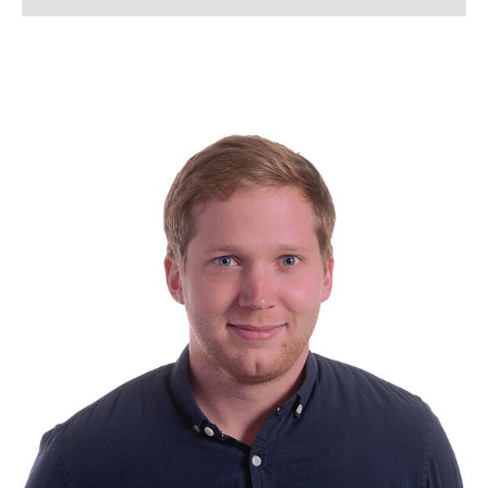
Silke Allerkamp
Lena Arndt, M. Sc.
Lukas Bahlmann, M. Sc.
Simon Bahnmüller, M. Sc.
Franziska Beverborg, M. Sc.
Dennis Beusen, M. Sc.
Kerstin Bloch
Lennart Blume, M. Sc.
Tanja Boll