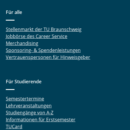
Carina Amata Heck, M. Sc.
Für alle
Manuel Heck, M. Sc.
Stellenmarkt der TU Braunschweig
Detlev Hille
Jobbörse des Career Service
Merchandising
Mahsa Hokmabadi, M. Sc.
Sponsoring- & Spendenleistungen
Vertrauenspersonen für Hinweisgeber
Nina Hommola
Niclas Hornischer, M.Sc.
Für Studierende
Somayeh Hosseinhashemi, M. Sc.
Dimitri Ivanov, M. Sc.
Semestertermine
Lehrveranstaltungen
Dr.-Ing. Jutta Janßen
Studiengänge von A-Z
Informationen für Erstsemester
Daniel Jupke, M. Sc.
TUCard