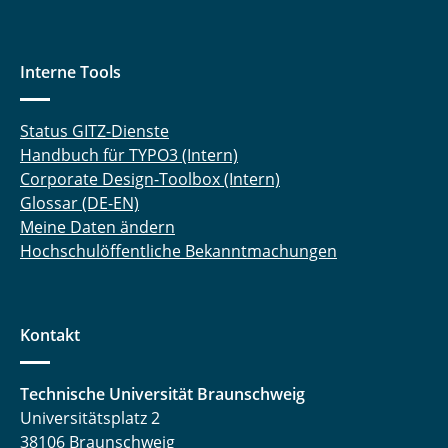
Dr. Nathiya Kalidas
Matteo Kaminski, M. Sc.
Interne Tools
Dr.-Ing. Ingo Kampen
Status GITZ-Dienste
Handbuch für TYPO3 (Intern)
Erik Kariger
Corporate Design-Toolbox (Intern)
Glossar (DE-EN)
Rezvan Karimi, M. Sc.
Meine Daten ändern
Kriss-Kevin Kasten, M. Sc.
Hochschulöffentliche Bekanntmachungen
Dr. Miriam Khodeir
Kontakt
Fabisch Kilonzi, M. Sc.
Ben Kohlhaas, Apotheker
Technische Universität Braunschweig
Universitätsplatz 2
Alexander Krause, M. Sc.
38106 Braunschweig