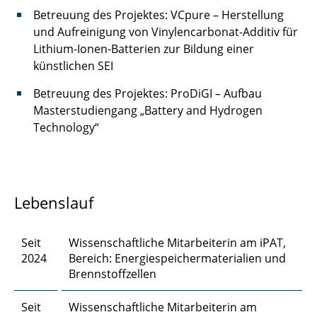
Dipl.-Ing. Dennis Düerkop
Betreuung des Projektes: VCpure – Herstellung
und Aufreinigung von Vinylencarbonat-Additiv für
Robert Ebeling, M. Sc.
Lithium-Ionen-Batterien zur Bildung einer
künstlichen SEI
Ahmed Eisa, M. Sc.
Betreuung des Projektes: ProDiGI – Aufbau
Chengyuan Fang, M. Sc.
Masterstudiengang „Battery and Hydrogen
Technology“
Dr. rer. nat. Jan Henrik Finke
Steffen Fischer, M. Sc.
Lebenslauf
Finn Frankenberg, M. Sc.
Felix Frobart, M. Sc.
Seit
Wissenschaftliche Mitarbeiterin am iPAT,
2024
Bereich: Energiespeichermaterialien und
Marcus Gapinski, M. Sc.
Brennstoffzellen
Prof. Dr. Georg Garnweitner
Seit
Wissenschaftliche Mitarbeiterin am