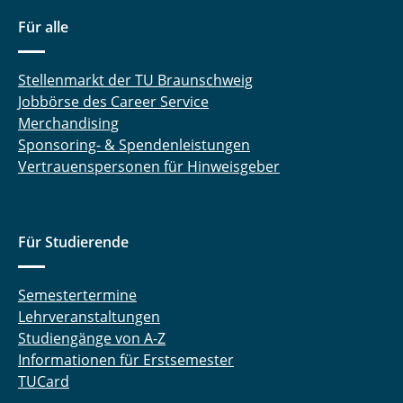
Dr. Nathiya Kalidas
Für alle
Matteo Kaminski, M. Sc.
Stellenmarkt der TU Braunschweig
Jobbörse des Career Service
Dr.-Ing. Ingo Kampen
Merchandising
Erik Kariger
Sponsoring- & Spendenleistungen
Vertrauenspersonen für Hinweisgeber
Rezvan Karimi, M. Sc.
Kriss-Kevin Kasten, M. Sc.
Für Studierende
Dr. Miriam Khodeir
Semestertermine
Fabisch Kilonzi, M. Sc.
Lehrveranstaltungen
Studiengänge von A-Z
Ben Kohlhaas, Apotheker
Informationen für Erstsemester
TUCard
Alexander Krause, M. Sc.