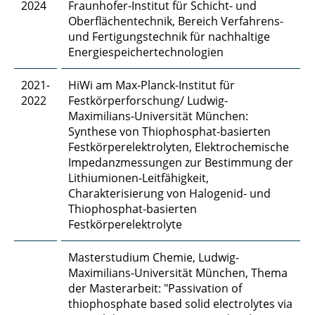
2024
Fraunhofer-Institut für Schicht- und
Julius Gerk, M. Sc.
Oberflächentechnik, Bereich Verfahrens-
und Fertigungstechnik für nachhaltige
Hasti Ghanadimaragheh, M. Sc.
Energiespeichertechnologien
Dipl.-Ing. Konstantinos Giannis
2021-
HiWi am Max-Planck-Institut für
2022
Festkörperforschung/ Ludwig-
Elisabeth Glatt, M. Sc.
Maximilians-Universität München:
Synthese von Thiophosphat-basierten
Lajos Groffmann, M. Sc.
Festkörperelektrolyten, Elektrochemische
Impedanzmessungen zur Bestimmung der
Daniel Gundlach, M. Sc.
Lithiumionen-Leitfähigkeit,
Charakterisierung von Halogenid- und
Jiqian Guo, M. Sc.
Thiophosphat-basierten
Festkörperelektrolyte
Philipp Haase, M. Sc.
Masterstudium Chemie, Ludwig-
Sharif Haidar, M. Sc.
Maximilians-Universität München, Thema
der Masterarbeit: "Passivation of
Dr. rer. nat. Payam Hashemi
thiophosphate based solid electrolytes via