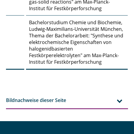
gas-solid reactions" am Max-Planck-
Carina Amata Heck, M. Sc.
Institut für Festkörperforschung
Manuel Heck, M. Sc.
Bachelorstudium Chemie und Biochemie,
Ludwig-Maximilians-Universität München,
Detlev Hille
Thema der Bachelorarbeit: "Synthese und
elektrochemische Eigenschaften von
Mahsa Hokmabadi, M. Sc.
halogenidbasierten
Festkörperelektrolyten" am Max-Planck-
Nina Hommola
Institut für Festkörperforschung
Niclas Hornischer, M.Sc.
Somayeh Hosseinhashemi, M. Sc.
Bildnachweise dieser Seite
Dimitri Ivanov, M. Sc.
Dr.-Ing. Jutta Janßen
Daniel Jupke, M. Sc.