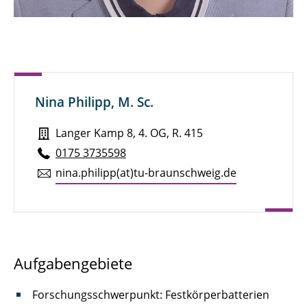
Jannik Born, M. Sc.
Sven Brandt, M. Sc.
Henry Brauns, M. Sc.
Nina Philipp, M. Sc.
Michael Bredekamp, M. Sc.
Langer Kamp 8, 4. OG, R. 415
Pauline Breunig
0175 3735598
Julian Brokmann, M. Sc.
nina.​philipp(at)tu-braun­schweig.de
Marie Brunotte, M. Sc.
Alexander Diener, M. Eng.
Niklas Dierks, M. Sc.
Aufgabengebiete
Marcel Dietz
Forschungsschwerpunkt: Festkörperbatterien