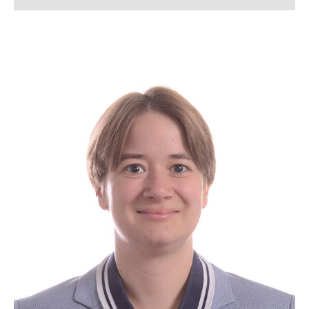
Silke Allerkamp
Lena Arndt, M. Sc.
Lukas Bahlmann, M. Sc.
Simon Bahnmüller, M. Sc.
Franziska Beverborg, M. Sc.
Dennis Beusen, M. Sc.
Kerstin Bloch
Lennart Blume, M. Sc.
Tanja Boll