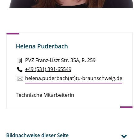
Jannik Born, M. Sc.
Sven Brandt, M. Sc.
Henry Brauns, M. Sc.
Helena Puderbach
Michael Bredekamp, M. Sc.
PVZ Franz-Liszt Str. 35A, R. 259
Pauline Breunig
+49 (531) 391-65549
Julian Brokmann, M. Sc.
helena.​puderbach(at)tu-braun­schweig.de
Marie Brunotte, M. Sc.
Technische Mitarbeiterin
Alexander Diener, M. Eng.
Niklas Dierks, M. Sc.
Marcel Dietz
Bildnachweise dieser Seite