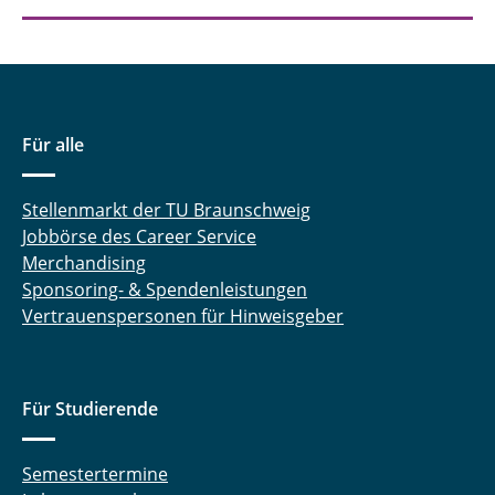
Dipl.-Ing. Dennis Düerkop
Robert Ebeling, M. Sc.
Ahmed Eisa, M. Sc.
Für alle
Chengyuan Fang, M. Sc.
Stellenmarkt der TU Braunschweig
Dr. rer. nat. Jan Henrik Finke
Jobbörse des Career Service
Merchandising
Steffen Fischer, M. Sc.
Sponsoring- & Spendenleistungen
Vertrauenspersonen für Hinweisgeber
Finn Frankenberg, M. Sc.
Felix Frobart, M. Sc.
Für Studierende
Marcus Gapinski, M. Sc.
Prof. Dr. Georg Garnweitner
Semestertermine