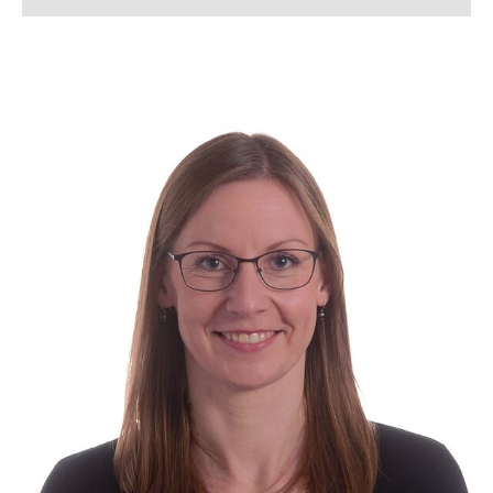
Silke Allerkamp
Lena Arndt, M. Sc.
Lukas Bahlmann, M. Sc.
Simon Bahnmüller, M. Sc.
Franziska Beverborg, M. Sc.
Dennis Beusen, M. Sc.
Kerstin Bloch
Lennart Blume, M. Sc.
Tanja Boll