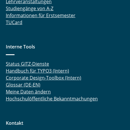
Lehrveranstaltungen
Julius Gerk, M. Sc.
Studiengänge von A-Z
Informationen für Erstsemester
Hasti Ghanadimaragheh, M. Sc.
TUCard
Dipl.-Ing. Konstantinos Giannis
Elisabeth Glatt, M. Sc.
Interne Tools
Lajos Groffmann, M. Sc.
Status GITZ-Dienste
Handbuch für TYPO3 (Intern)
Daniel Gundlach, M. Sc.
Corporate Design-Toolbox (Intern)
Jiqian Guo, M. Sc.
Glossar (DE-EN)
Meine Daten ändern
Philipp Haase, M. Sc.
Hochschulöffentliche Bekanntmachungen
Sharif Haidar, M. Sc.
Kontakt
Dr. rer. nat. Payam Hashemi