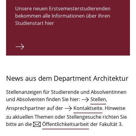
Zulassungsverfahren Bachelor 2026
Unsere neuen Erstsemesterstudierenden
bekommen alle Informationen über ihren
Bachelor Architektur
Studienstart hier
Bachelor Architektur+
Master Architektur
Qualifikationsprofil
Lehrveranstaltungen
News aus dem Department Architektur
International
Stellenanzeigen für Studierende und Absolventinnen
Institute
und Absolventen finden Sie hier:
Stellen
,
Ansprechpartner auf der
Kontaktseite
. Hinweise
Einrichtungen
zu aktuellen Themen oder Stellengesuche richten Sie
bitte an die
Öffentlichkeitsarbeit
der Fakultät 3.
Zeichensäle