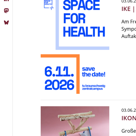
03.06.
IKE 
Am Fre
Sympo
Auftak
03.06.
IKON
Großer