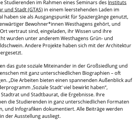
ie Studierenden im Rahmen eines Seminars des
Instituts
ur und Stadt (GTAS)
in einem leerstehenden Laden im
l haben sie als Ausgangspunkt für Spaziergänge genutzt,
genwärtiger Bewohner*innen Westhagens gehört, und
rt vertraut sind, eingeladen, ihr Wissen und ihre
sucht wurden unter anderem Westhagens Grün- und
ldschwein. Andere Projekte haben sich mit der Architektur
rgesetzt.
en das gute soziale Miteinander in der Großsiedlung und
nschen mit ganz unterschiedlichen Biographien – oft
gen. „Die Arbeiten bieten einen spannenden Außenblick auf
erprogramm ‚Soziale Stadt‘ viel bewirkt haben“,
Stadtrat und Stadtbaurat, die Ergebnisse. Ihre
en die Studierenden in ganz unterschiedlichen Formaten
n, und Infografiken dokumentiert. Alle Beiträge werden
in der Ausstellung ausliegt.