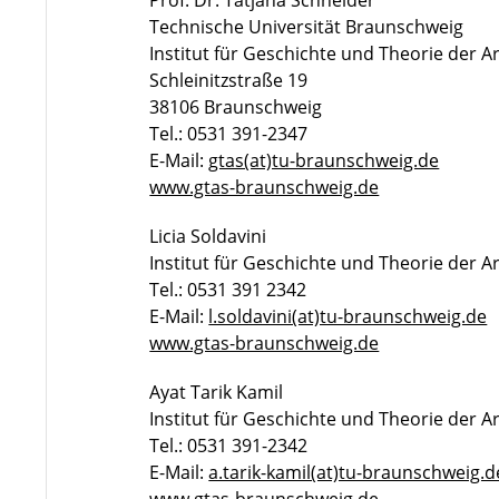
Prof. Dr. Tatjana Schneider
Technische Universität Braunschweig
Insti­tut für Geschichte und The­o­rie der A
Schleinitzstraße 19
38106 Braun­schweig
Tel.: 0531 391-2347
E-Mail:
gtas(at)tu-braunschweig.de
www.gtas-braunschweig.de
Licia Soldavini
Institut für Geschichte und Theorie der A
Tel.: 0531 391 2342
E-Mail:
l.soldavini(at)tu-braunschweig.de
www.gtas-braunschweig.de
Ayat Tarik Kamil
Institut für Geschichte und Theorie der A
Tel.: 0531 391-2342
E-Mail:
a.tarik-kamil(at)tu-braunschweig.d