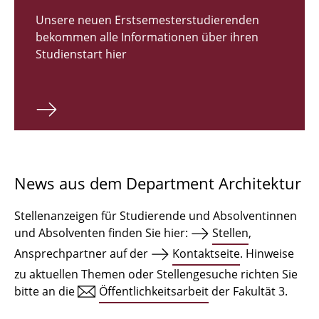
Zulassungsverfahren Bachelor 2026
Unsere neuen Erstsemesterstudierenden
bekommen alle Informationen über ihren
Bachelor Architektur
Studienstart hier
Bachelor Architektur+
Master Architektur
Qualifikationsprofil
Lehrveranstaltungen
News aus dem Department Architektur
International
Stellenanzeigen für Studierende und Absolventinnen
Institute
und Absolventen finden Sie hier:
Stellen
,
Ansprechpartner auf der
Kontaktseite
. Hinweise
Einrichtungen
zu aktuellen Themen oder Stellengesuche richten Sie
bitte an die
Öffentlichkeitsarbeit
der Fakultät 3.
Zeichensäle