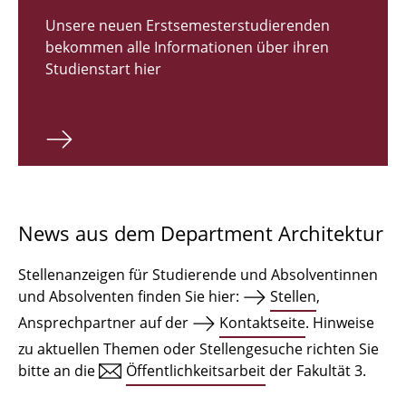
Zulassungsverfahren Bachelor 2026
Unsere neuen Erstsemesterstudierenden
bekommen alle Informationen über ihren
Bachelor Architektur
Studienstart hier
Bachelor Architektur+
Master Architektur
Qualifikationsprofil
Lehrveranstaltungen
News aus dem Department Architektur
International
Stellenanzeigen für Studierende und Absolventinnen
Institute
und Absolventen finden Sie hier:
Stellen
,
Ansprechpartner auf der
Kontaktseite
. Hinweise
Einrichtungen
zu aktuellen Themen oder Stellengesuche richten Sie
bitte an die
Öffentlichkeitsarbeit
der Fakultät 3.
Zeichensäle