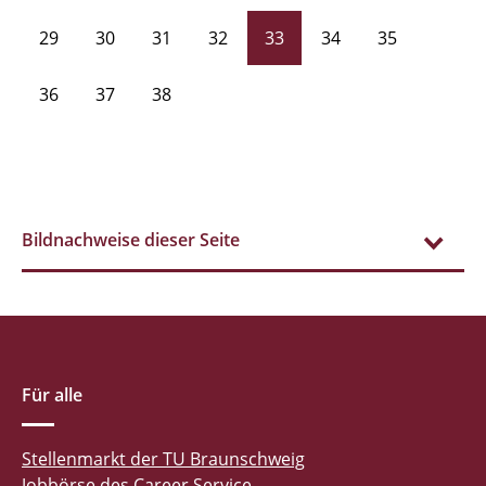
29
30
31
32
33
34
35
36
37
38
Bildnachweise dieser Seite
Für alle
Stellenmarkt der TU Braunschweig
Jobbörse des Career Service