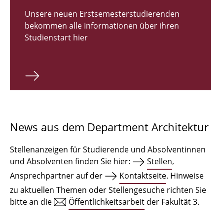
Zulassungsverfahren Bachelor 2026
Unsere neuen Erstsemesterstudierenden
bekommen alle Informationen über ihren
Bachelor Architektur
Studienstart hier
Bachelor Architektur+
Master Architektur
Qualifikationsprofil
Lehrveranstaltungen
News aus dem Department Architektur
International
Stellenanzeigen für Studierende und Absolventinnen
Institute
und Absolventen finden Sie hier:
Stellen
,
Ansprechpartner auf der
Kontaktseite
. Hinweise
Einrichtungen
zu aktuellen Themen oder Stellengesuche richten Sie
bitte an die
Öffentlichkeitsarbeit
der Fakultät 3.
Zeichensäle