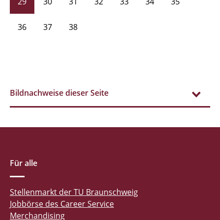
29
30
31
32
33
34
35
36
37
38
Bildnachweise dieser Seite
Für alle
Stellenmarkt der TU Braunschweig
Jobbörse des Career Service
Merchandising