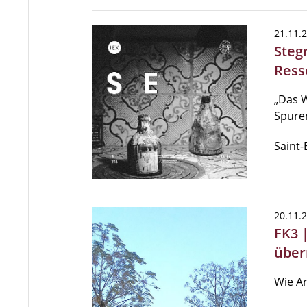
21.11.
Steg
Ress
„Das W
Spuren
Saint-
20.11.
FK3 
über
Wie Ar