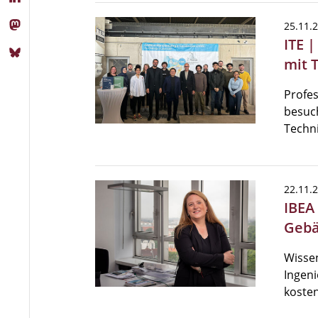
25.11.
ITE 
mit 
Profes
besuch
Techn
22.11.
IBEA
Gebä
Wissen
Ingeni
kosten