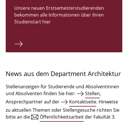
Zulassungsverfahren Bachelor 2026
Unsere neuen Erstsemesterstudierenden
bekommen alle Informationen über ihren
Bachelor Architektur
Studienstart hier
Bachelor Architektur+
Master Architektur
Qualifikationsprofil
Lehrveranstaltungen
News aus dem Department Architektur
International
Stellenanzeigen für Studierende und Absolventinnen
Institute
und Absolventen finden Sie hier:
Stellen
,
Ansprechpartner auf der
Kontaktseite
. Hinweise
Einrichtungen
zu aktuellen Themen oder Stellengesuche richten Sie
bitte an die
Öffentlichkeitsarbeit
der Fakultät 3.
Zeichensäle