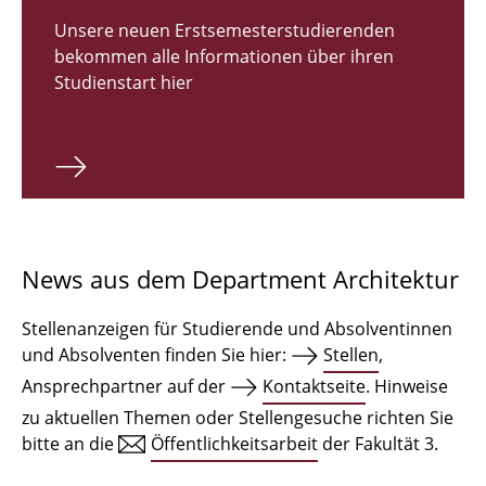
Zulassungsverfahren Bachelor 2026
Unsere neuen Erstsemesterstudierenden
bekommen alle Informationen über ihren
Bachelor Architektur
Studienstart hier
Bachelor Architektur+
Master Architektur
Qualifikationsprofil
Lehrveranstaltungen
News aus dem Department Architektur
International
Stellenanzeigen für Studierende und Absolventinnen
Institute
und Absolventen finden Sie hier:
Stellen
,
Ansprechpartner auf der
Kontaktseite
. Hinweise
Einrichtungen
zu aktuellen Themen oder Stellengesuche richten Sie
bitte an die
Öffentlichkeitsarbeit
der Fakultät 3.
Zeichensäle