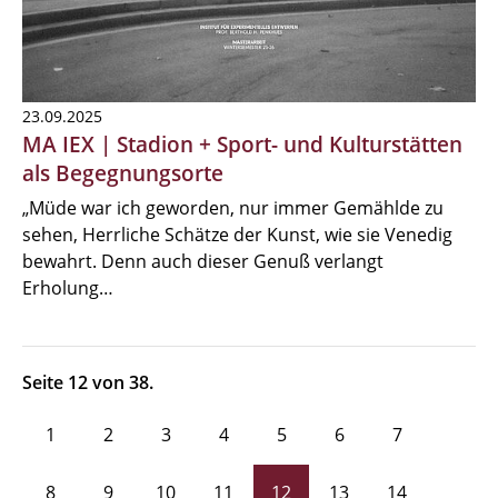
23.09.2025
MA IEX | Stadion + Sport- und Kulturstätten
als Begegnungsorte
„Müde war ich geworden, nur immer Gemählde zu
sehen, Herrliche Schätze der Kunst, wie sie Venedig
bewahrt. Denn auch dieser Genuß verlangt
Erholung…
Seite 12 von 38.
1
2
3
4
5
6
7
8
9
10
11
12
13
14