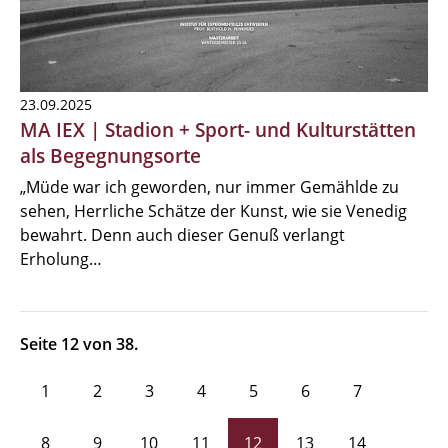
23.09.2025
MA IEX | Stadion + Sport- und Kulturstätten
als Begegnungsorte
„Müde war ich geworden, nur immer Gemählde zu
sehen, Herrliche Schätze der Kunst, wie sie Venedig
bewahrt. Denn auch dieser Genuß verlangt
Erholung…
Seite 12 von 38.
1
2
3
4
5
6
7
8
9
10
11
12
13
14