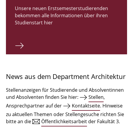
Zulassungsverfahren Bachelor 2026
Unsere neuen Erstsemesterstudierenden
bekommen alle Informationen über ihren
Bachelor Architektur
Studienstart hier
Bachelor Architektur+
Master Architektur
Qualifikationsprofil
Lehrveranstaltungen
News aus dem Department Architektur
International
Stellenanzeigen für Studierende und Absolventinnen
Institute
und Absolventen finden Sie hier:
Stellen
,
Ansprechpartner auf der
Kontaktseite
. Hinweise
Einrichtungen
zu aktuellen Themen oder Stellengesuche richten Sie
bitte an die
Öffentlichkeitsarbeit
der Fakultät 3.
Zeichensäle