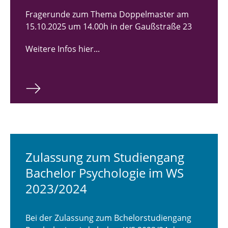
Informationen für Erstsemester
Fragerunde zum Thema Doppelmaster am
15.10.2025 um 14.00h in der Gaußstraße 23
Informationen für Nebenfachstudierende
Weitere Infos hier...
Informationen rund ums Studium
Informationen Approbationsprüfung
Informationen für Studieninteressierte
Kontakt
FAQ
Zulassung zum Studiengang
Arbeits-, Organisations- und
Bachelor Psychologie im WS
Sozialpsychologie
2023/2024
Entwicklungs-, Persönlichkeits- und
Forensische Psychologie
Bei der Zulassung zum Bchelorstudiengang