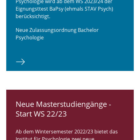
Psychologie wird ab dem WS 2023/24 der
Ingenieur- und Verkehrspsychologie
Eignungsttest BaPsy (ehmals STAV Psych)
berücksichtigt.
Klinische Psychologie, Psychotherapie und
Diagnostik
Neue Zulassungsordnung Bachelor
Psychologie
Psychologie soziotechnischer Systeme
Institute of Psychology - Methodology and
Biopsychology (IPMB)
Psychotherapieambulanz
Ethikkommission
Neue Masterstudiengänge -
Start WS 22/23
Ab dem Wintersemester 2022/23 bietet das
Institut für Psychologie zwei neue