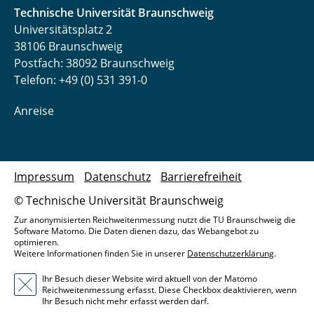
Technische Universität Braunschweig
Universitätsplatz 2
38106 Braunschweig
Postfach: 38092 Braunschweig
Telefon: +49 (0) 531 391-0
Anreise
Impressum
Datenschutz
Barrierefreiheit
© Technische Universität Braunschweig
Zur anonymisierten Reichweitenmessung nutzt die TU Braunschweig die
Software Matomo. Die Daten dienen dazu, das Webangebot zu
optimieren.
Weitere Informationen finden Sie in unserer
Datenschutzerklärung
.
Ihr Besuch dieser Website wird aktuell von der Matomo
Reichweitenmessung erfasst. Diese Checkbox deaktivieren, wenn
Ihr Besuch nicht mehr erfasst werden darf.