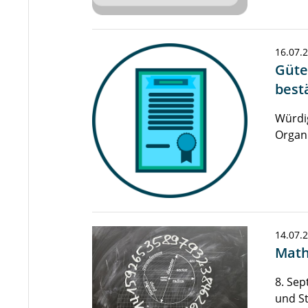
16.07.
Güte
bestä
Würdig
Organ
14.07.
Math
8. Sep
und S