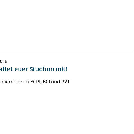
2026
altet euer Studium mit!
udierende im BCPI, BCI und PVT