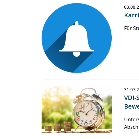
03.08.
Karr
Für St
31.07.
VDI-
Bewe
Unters
Abschl