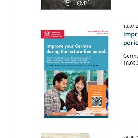
13.07.
Impr
peri
German
18.09.
29.06.