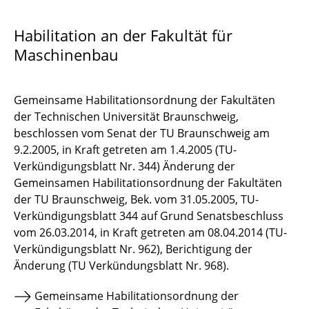
Aktuelles
Habilitation an der Fakultät für
Maschinenbau
Termine
Pinut
Gemeinsame Habilitationsordnung der Fakultäten
Studium
der Technischen Universität Braunschweig,
beschlossen vom Senat der TU Braunschweig am
Promotion
9.2.2005, in Kraft getreten am 1.4.2005 (TU-
Verkündigungsblatt Nr. 344) Änderung der
Habilitation
Gemeinsamen Habilitationsordnung der Fakultäten
der TU Braunschweig, Bek. vom 31.05.2005, TU-
Stipendien und Preise
Verkündigungsblatt 344 auf Grund Senatsbeschluss
vom 26.03.2014, in Kraft getreten am 08.04.2014 (TU-
Institute & Forschung
Verkündigungsblatt Nr. 962), Berichtigung der
Änderung (TU Verkündungsblatt Nr. 968).
International
Gemeinsame Habilitationsordnung der
Mentor.ING und AlumnING.