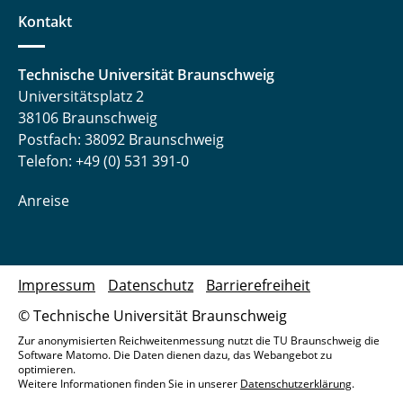
Kontakt
Technische Universität Braunschweig
Universitätsplatz 2
38106 Braunschweig
Postfach: 38092 Braunschweig
Telefon: +49 (0) 531 391-0
Anreise
Impressum
Datenschutz
Barrierefreiheit
© Technische Universität Braunschweig
Zur anonymisierten Reichweitenmessung nutzt die TU Braunschweig die
Software Matomo. Die Daten dienen dazu, das Webangebot zu
optimieren.
Weitere Informationen finden Sie in unserer
Datenschutzerklärung
.