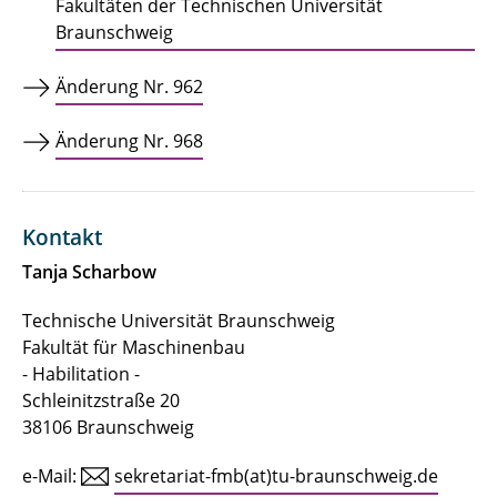
Fakultäten der Technischen Universität
Braunschweig
Gleichstellung und Familie
Tag des Maschinenbaus
Änderung Nr. 962
Masch.Bau - Studierendenhaus
Änderung Nr. 968
Fachschaft
Kontakt
Dekan | Studiendekan
Tanja Scharbow
Kontakt
Technische Universität Braunschweig
Gremien
Fakultät für Maschinenbau
- Habilitation -
Schleinitzstraße 20
38106 Braunschweig
e-Mail:
sekretariat-fmb(at)tu-braunschweig.de