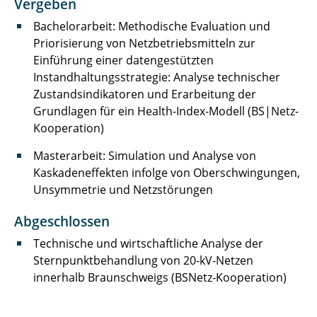
Vergeben
Laufer Andreas
Bachelorarbeit: Methodische Evaluation und
Priorisierung von Netzbetriebsmitteln zur
Liebsch Quentin
Einführung einer datengestützten
Instandhaltungsstrategie: Analyse technischer
Lüdecke Marcel
Zustandsindikatoren und Erarbeitung der
Grundlagen für ein Health-Index-Modell (BS|Netz-
Meinert Michel
Kooperation)
Nebelsiek Marvin
Masterarbeit: Simulation und Analyse von
Kaskadeneffekten infolge von Oberschwingungen,
Niehs Eike
Unsymmetrie und Netzstörungen
Pape Marlene
Abgeschlossen
Technische und wirtschaftliche Analyse der
Pöschl Sofie
Sternpunktbehandlung von 20-kV-Netzen
Preißner Kevin
innerhalb Braunschweigs (BSNetz-Kooperation)
Reuter Kira