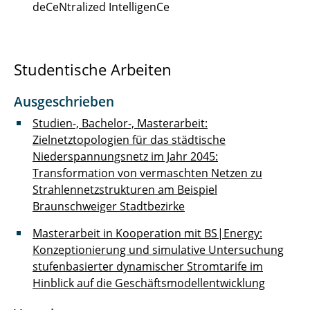
deCeNtralized IntelligenCe
Hoffmann Melanie
Holdorf Merit
Studentische Arbeiten
Jackmann Cedric
Ausgeschrieben
Jelden Timo
Studien-, Bachelor-, Masterarbeit:
Zielnetztopologien für das städtische
Jennert Torben
Niederspannungsnetz im Jahr 2045:
Transformation von vermaschten Netzen zu
Klöpping Stefan
Strahlennetzstrukturen am Beispiel
Braunschweiger Stadtbezirke
König Peer
Masterarbeit in Kooperation mit BS|Energy:
Kurrat Christiane
Konzeptionierung und simulative Untersuchung
stufenbasierter dynamischer Stromtarife im
Landrath Oliver
Hinblick auf die Geschäftsmodellentwicklung
Langemann Robin