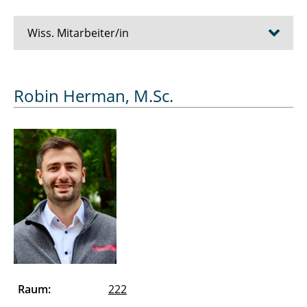
Wiss. Mitarbeiter/in
Bösche Dirk
Robin Herman, M.Sc.
Cziumplik David
Dubowik Alexander
Düe Alexandra
Eickelmann Jens
Essers Julien
Farshadi Abdolhamid
Raum:
222
Ferk Merle