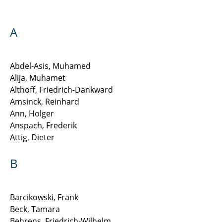
Di Modica Gian-Luca
A
Drees Robin
Drüner Gavin
Abdel-Asis, Muhamed
Alija, Muhamet
Ebbert Lukas
Althoff, Friedrich-Dankward
Amsinck, Reinhard
Gartner Julia
Ann, Holger
Anspach, Frederik
Gräfer Nils
Attig, Dieter
Grobler Johanna
B
Hadlak Mattias
Hegerfeld Jan
Barcikowski, Frank
Beck, Tamara
Hemdan Nasser, Dr.-Ing.
Behrens, Friedrich-Wilhelm