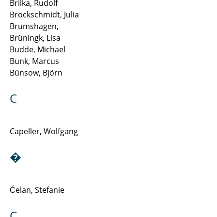
Brilka, Rudolf
Brockschmidt, Julia
Klosinski Christoph
Brumshagen,
Köppe Hartmudt
Brüningk, Lisa
Budde, Michael
Kopp Tobias
Bunk, Marcus
Bünsow, Björn
Kühn Benjamin
C
Lotz Rene
Meyer Sören
Capeller, Wolfgang
Meyer Timo
�
Müller Nils Alexander
Čelan, Stefanie
Nuschke Maria
Qudaih Mohammed
C