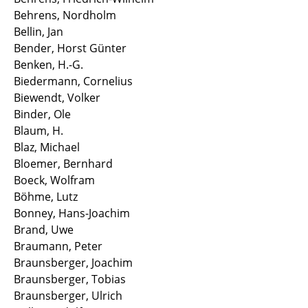
Behrens, Nordholm
Hill Nicholas
Bellin, Jan
Bender, Horst Günter
Hiller Mara
Benken, H.-G.
Biedermann, Cornelius
Hoffmann Louisa
Biewendt, Volker
Jesberger Tobias
Binder, Ole
Blaum, H.
Kahl Lily
Blaz, Michael
Bloemer, Bernhard
Kahmann Mauriz
Boeck, Wolfram
Böhme, Lutz
Kahn Maik
Bonney, Hans-Joachim
Brand, Uwe
Katschewitz Fabian
Braumann, Peter
Braunsberger, Joachim
Kehl Daniel
Braunsberger, Tobias
Braunsberger, Ulrich
Klabunde Felix