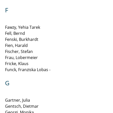
F
Wussow Jonas, Dr.-Ing.
Zimball Jan Lukas
Fawzy, Yehia Tarek
Fell, Bernd
Fenski, Burkhardt
Fien, Harald
Fischer, Stefan
Frau, Lobermeier
Fricke, Klaus
Funck, Franziska Lobas -
G
Gartner, Julia
Gentsch, Dietmar
Georgi, Monika