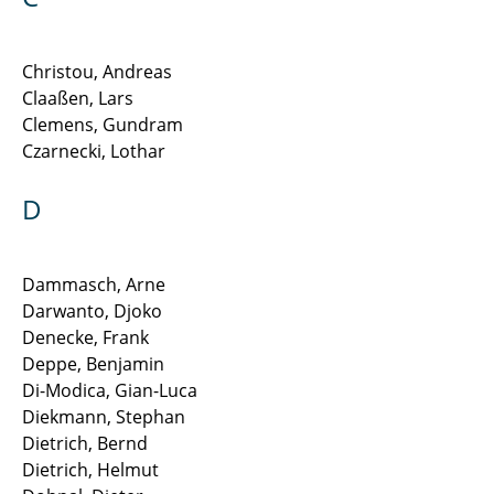
Peters Enno
Christou, Andreas
Pronobis Olga
Claaßen, Lars
Clemens, Gundram
Rauscher Florian
Czarnecki, Lothar
Rebak Edwin
D
Reinhold Christian
Dammasch, Arne
Ries Jonathan
Darwanto, Djoko
Rogalla Sönke
Denecke, Frank
Deppe, Benjamin
Ryll Kerstin
Di-Modica, Gian-Luca
Diekmann, Stephan
Schierding Carola
Dietrich, Bernd
Dietrich, Helmut
Schuster Merten