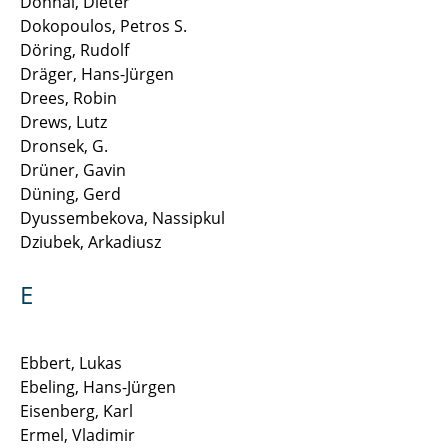
Dohnal, Dieter
Dokopoulos, Petros S.
Seidel Julia
Döring, Rudolf
Dräger, Hans-Jürgen
Soleymani Lorenz
Drees, Robin
Drews, Lutz
Steg Gunnar, Dr.-Ing.
Dronsek, G.
Drüner, Gavin
Studt Julian
Düning, Gerd
Thakur Ajay Kumar
Dyussembekova, Nassipkul
Dziubek, Arkadiusz
Vieth Patrick
E
Wasner Sascha
Weber Benjamin
Ebbert, Lukas
Ebeling, Hans-Jürgen
Wegkamp Carsten
Eisenberg, Karl
Ermel, Vladimir
Wilkening Ernst-Dieter, Dr.-Ing.