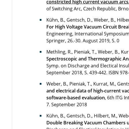
constricted high current vacuum arcs
of Switching Arc, Czech Republic, Brno
Kühn, B., Gentsch, D., Weber, B., Hilber
For High Voltage Vacuum Circuit Brea
Engineering, International Symposium
Springer, 26.-30. August 2019, S. 0
Methling, R., Pieniak, T., Weber, B., Ku
Spectroscopic and Thermographic Anal
Symp. on Discharge and Electical Insul
September 2018, S. 439-442.
ISBN 978
Weber, B., Pieniak, T., Kurrat, M., Gent
and electrical data of high-current v
software-based evaluation
, 6th ITG 
7. September 2018
Kühn, B., Gentsch, D., Hilbert, M., Webe
Double Breaking Vacuum Chambers un