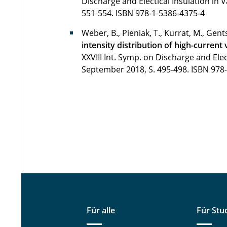
Discharge and Electical Insulation in 
551-554.
ISBN 978-1-5386-4375-4
Weber, B., Pieniak, T., Kurrat, M., Gent
intensity distribution of high-curren
XXVIII Int. Symp. on Discharge and Elec
September 2018, S. 495-498.
ISBN 978
Für alle
Für Stu