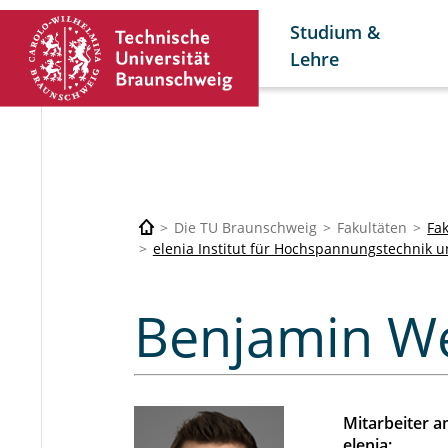
Studium &
Lehre
Die TU Braunschweig
Fakultäten
Fak
elenia Institut für Hochspannungstechnik 
Weber Benj
Benjamin We
Mitarbeiter 
elenia: