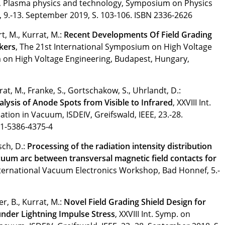
, Plasma physics and technology, Symposium on Physics
, 9.-13. September 2019, S. 103-106.
ISBN 2336-2626
t, M., Kurrat, M.:
Recent Developments Of Field Grading
kers
, The 21st International Symposium on High Voltage
 on High Voltage Engineering, Budapest, Hungary,
rrat, M., Franke, S., Gortschakow, S., Uhrlandt, D.:
ysis of Anode Spots from Visible to Infrared
, XXVIII Int.
ation in Vacuum, ISDEIV, Greifswald, IEEE, 23.-28.
-1-5386-4375-4
sch, D.:
Processing of the radiation intensity distribution
acuum arc between transversal magnetic field contacts for
International Vacuum Electronics Workshop, Bad Honnef, 5.-
r, B., Kurrat, M.:
Novel Field Grading Shield Design for
der Lightning Impulse Stress
, XXVIII Int. Symp. on