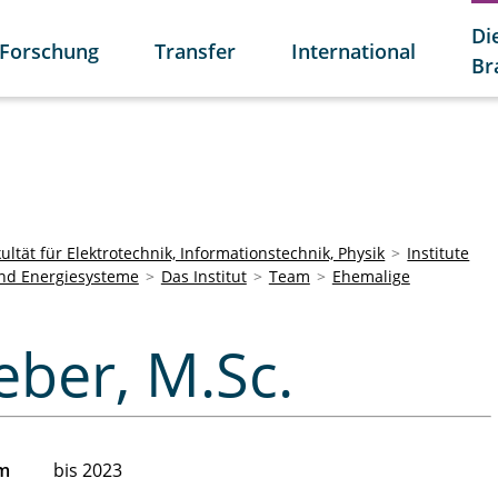
Di
Forschung
Transfer
International
Br
ultät für Elektrotechnik, Informationstechnik, Physik
Institute
und Energiesysteme
Das Institut
Team
Ehemalige
amin
ber, M.Sc.
am
bis 2023