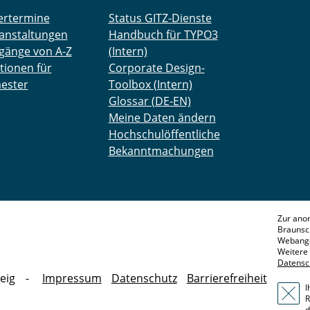
ertermine
Status GITZ-Dienste
anstaltungen
Handbuch für TYPO3
gänge von A-Z
(Intern)
tionen für
Corporate Design-
ester
Toolbox (Intern)
Glossar (DE-EN)
Meine Daten ändern
Hochschulöffentliche
Bekanntmachungen
Zur ano
Braunsc
Webange
Weitere 
Datensc
eig
Impressum
Datenschutz
Barrierefreiheit
I
R
d