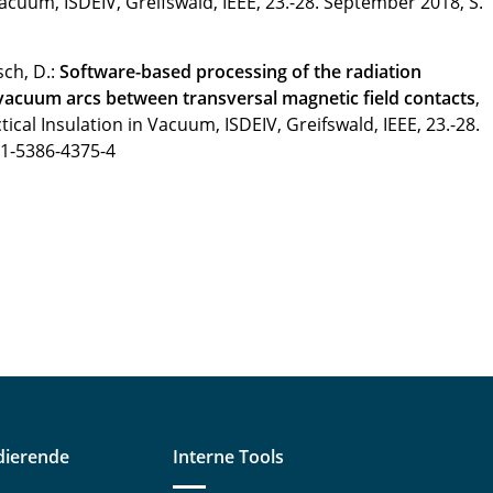
Vacuum, ISDEIV, Greifswald, IEEE, 23.-28. September 2018, S.
sch, D.:
Software-based processing of the radiation
t vacuum arcs between transversal magnetic field contacts
,
tical Insulation in Vacuum, ISDEIV, Greifswald, IEEE, 23.-28.
-1-5386-4375-4
dierende
Interne Tools