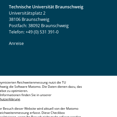
Technische Universität Braunschweig
Universitätsplatz 2
38106 Braunschweig
Postfach: 38092 Braunschweig
Telefon: +49 (0) 531 391-0
Anreise
nymisierten Reichweitenmessung nutzt die TU
hweig die Software Matomo. Die Daten dienen dazu, das
bot zu optimieren.
Informationen finden Sie in unserer
hutzerklärung
.
hr Besuch dieser Website wird aktuell von der Matomo
eichweitenmessung erfasst. Diese Checkbox
eaktivieren, wenn Ihr Besuch nicht mehr erfasst werden