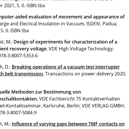
r 2021, S. 0.
ISBN tba
puter-aided evaluation of movement and appearance of
harge and Electical Insulation in Vacuum, ISDEIV, Padua,
S. 0.
ISBN tba
at, M.:
Design of experiments for characterization of a
sient recovery voltage
, VDE High Voltage Technology,
978-3-8007-5353-6
h, D.:
Breaking operations of a vacuum test interrupter
h belt transmission
, Transactions on power delivery 2020,
uelle Methoden zur Bestimmung von
schaltkontakten
, VDE Fachbericht 75 Kontaktverhalten
Keil-Kontaktseminar, Karlsruhe, Berlin: VDE VERLAG GMBH,
78-3-8007-5084-9
t, M.:
Influence of varying gaps between TMF contacts on