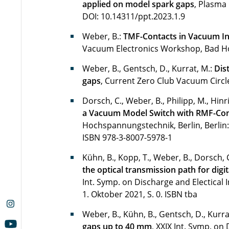
applied on model spark gaps
, Plasma 
DOI: 10.14311/ppt.2023.1.9
Weber, B.:
TMF-Contacts in Vacuum In
Vacuum Electronics Workshop, Bad Ho
Weber, B., Gentsch, D., Kurrat, M.:
Dis
gaps
, Current Zero Club Vacuum Circl
Dorsch, C., Weber, B., Philipp, M., Hinr
a Vacuum Model Switch with RMF-Con
Hochspannungstechnik, Berlin, Berlin:
ISBN 978-3-8007-5978-1
Kühn, B., Kopp, T., Weber, B., Dorsch, C
the optical transmission path for dig
Int. Symp. on Discharge and Electical 
1. Oktober 2021, S. 0.
ISBN tba
Weber, B., Kühn, B., Gentsch, D., Kurra
gaps up to 40 mm
, XXIX Int. Symp. on