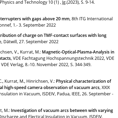
Physics and Technology 10 (1) , Jg.(2023), S. 9-14.
terrupters with gaps above 20 mm
, 8th ITG International
nnef, 1.- 3. September 2022
tribution of charge on TMF-contact surfaces with long
e, Dätwill, 27. September 2022
ichsen, V., Kurrat, M.:
Magnetic-Optical-Plasma-Analysis in
tacts
, VDE Fachtagung Hochspannungstechnik 2022, VDE
 VDE Verlag, 8.-10. November 2022, S. 344-349.
., Kurrat, M., Hinrichsen, V.:
Physical characterization of
ital high-speed camera observation of vacuum arcs
, XXIX
Insulation in Vacuum, ISDEIV, Padua, IEEE, 26. September -
t, M.:
Investigation of vacuum arcs between with varying
 Discharge and Electical Insulation in Vacuum, ISDEIV,