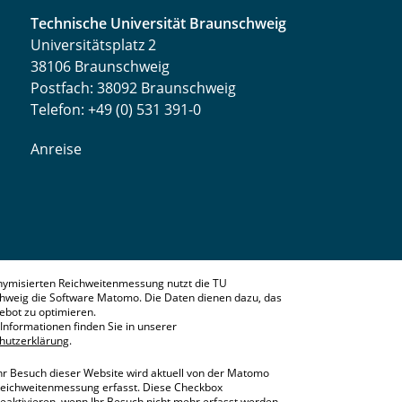
Technische Universität Braunschweig
Universitätsplatz 2
38106 Braunschweig
Postfach: 38092 Braunschweig
Telefon: +49 (0) 531 391-0
Anreise
nymisierten Reichweitenmessung nutzt die TU
hweig die Software Matomo. Die Daten dienen dazu, das
bot zu optimieren.
Informationen finden Sie in unserer
hutzerklärung
.
hr Besuch dieser Website wird aktuell von der Matomo
eichweitenmessung erfasst. Diese Checkbox
eaktivieren, wenn Ihr Besuch nicht mehr erfasst werden