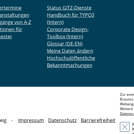
ertermine
Status GITZ-Dienste
anstaltungen
Handbuch für TYPO3
gänge von A-Z
(Intern)
tionen für
Corporate Design-
ester
Toolbox (Intern)
Glossar (DE-EN)
Meine Daten ändern
Hochschulöffentliche
Bekanntmachungen
Zur ano
Braunsc
Webange
Weitere 
Datensc
eig
Impressum
Datenschutz
Barrierefreiheit
I
R
d