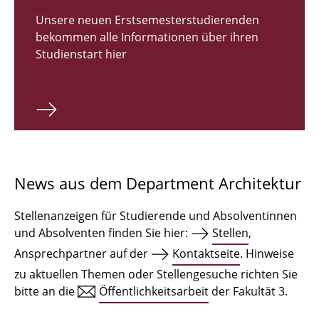
Zulassungsverfahren Bachelor 2026
Unsere neuen Erstsemesterstudierenden
bekommen alle Informationen über ihren
Bachelor Architektur
Studienstart hier
Bachelor Architektur+
Master Architektur
Qualifikationsprofil
Lehrveranstaltungen
News aus dem Department Architektur
International
Stellenanzeigen für Studierende und Absolventinnen
Institute
und Absolventen finden Sie hier:
Stellen
,
Ansprechpartner auf der
Kontaktseite
. Hinweise
Einrichtungen
zu aktuellen Themen oder Stellengesuche richten Sie
bitte an die
Öffentlichkeitsarbeit
der Fakultät 3.
Zeichensäle